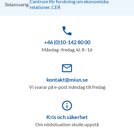
Centrum för forskning om ekonomiska
Sidansvarig:
relationer, CER
phone
+46 (0)10-142 80 00
Måndag–fredag, kl. 8–16
mail_outline
kontakt@miun.se
Vi svarar på e-post måndag till fredag
info_outline
Kris och säkerhet
Om nödsituation skulle uppstå