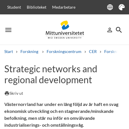
language
Student
Biblioteket
Medarbetare
Language
Tema
menu
search
person_outline
Meny
Logga in
Sök
Start
Forskning
Forskningscentrum
CER
Forskning
Sök
Strategic networks and
Andra söktjänster
regional development
Kurser och program
Kursplaner
Välkomstbrev
Personal
Lediga jobb
print
Skriv ut
Västernorrland har under en lång följd av år haft en svag
ekonomisk utveckling och en stagnerande/minskande
befolkning, men står nu inför en omvälvande
industrialiserings- och omställningsvåg.