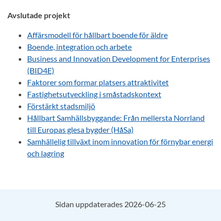
Avslutade projekt
Affärsmodell för hållbart boende för äldre
Boende, integration och arbete
Business and Innovation Development for Enterprises
(BID4E)
Faktorer som formar platsers attraktivitet
Fastighetsutveckling i småstadskontext
Förstärkt stadsmiljö
Hållbart Samhällsbyggande: Från mellersta Norrland
till Europas glesa bygder (HåSa)
Samhällelig tillväxt inom innovation för förnybar energi
och lagring
Sidan uppdaterades 2026-06-25