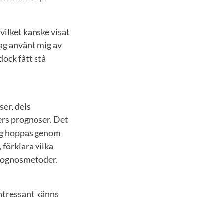
vilket kanske visat
ag använt mig av
dock fått stå
er, dels
ers prognoser. Det
Jag hoppas genom
 förklara vilka
prognosmetoder.
intressant känns