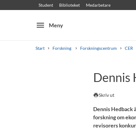
Student
Biblioteket
Medarbetare
menu
Meny
Start
Forskning
Forskningscentrum
CER
Sök
Andra söktjänster
Dennis
Kurser och program
Kursplaner
Välkomstb
Skriv ut
print
Dennis Hedback ä
forskning om ekon
revisorers konkur