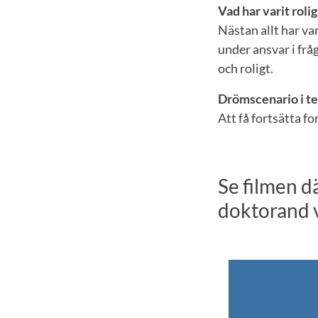
Vad har varit rolig
Nästan allt har var
under ansvar i frå
och roligt.
Drömscenario i te
Att få fortsätta f
Se filmen d
doktorand 