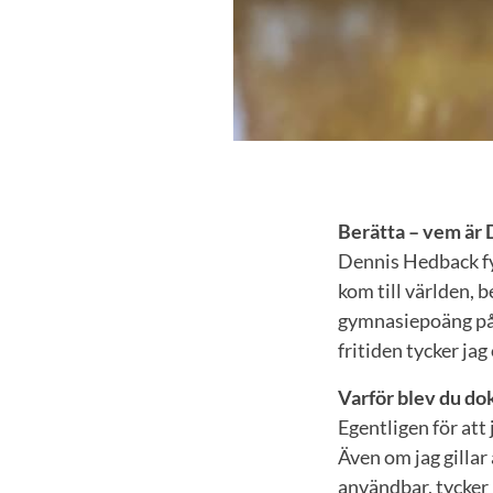
Berätta – vem är
Dennis Hedback fyl
kom till världen, 
gymnasiepoäng på 
fritiden tycker jag
Varför blev du do
Egentligen för att 
Även om jag gillar 
användbar, tycker 