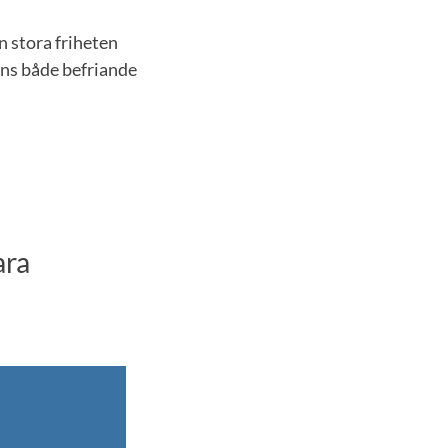
en stora friheten
nns både befriande
ara