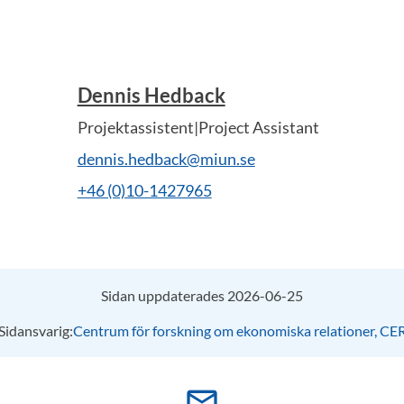
Dennis Hedback
Projektassistent|Project Assistant
dennis.hedback@miun.se
+46 (0)10-1427965
Sidan uppdaterades 2026-06-25
Sidansvarig:
Centrum för forskning om ekonomiska relationer, CE
mail_outline