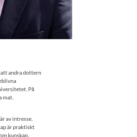
 att andra dottern
teblivna
versitetet. På
ga mat.
är av intresse.
kap är praktiskt
a om kunskap.