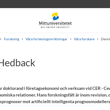
Forskning
Våra forskningsinriktningar
Våra forskare
Denni
 Hedback
rev
Personal
Lediga jobb
r doktorand i företagsekonomi och verksam vid CER - Ce
omiska relationer. Hans forskningsfält är inom revision, 
sprognoser mot artificiellt intelligenta prognosmodeller