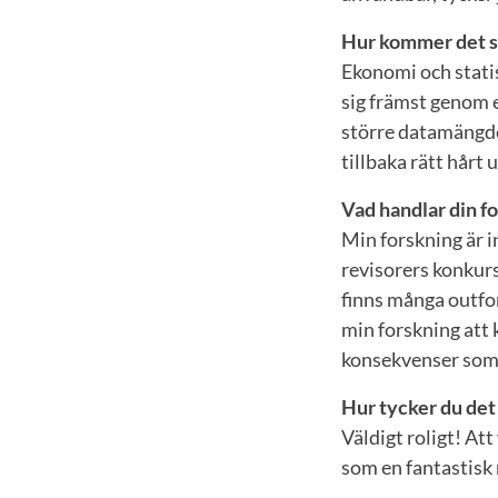
Hur kommer det sig
Ekonomi och statis
sig främst genom 
större datamängder
tillbaka rätt hårt
Vad handlar din f
Min forskning är i
revisorers konkurs
finns många outfo
min forskning att k
konsekvenser som 
Hur tycker du det
Väldigt roligt! At
som en fantastisk 