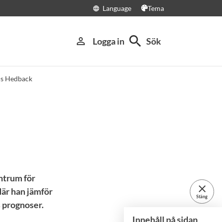
Language
Tema
language
search
person_outline
Logga in
Sök
s Hedback
ntrum för
close
där han jämför
Stäng
s prognoser.
Innehåll på sidan