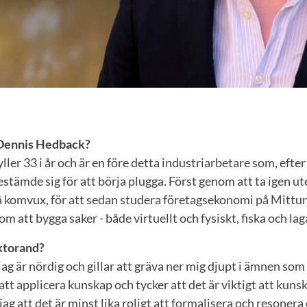
 Dennis Hedback?
ler 33 i år och är en före detta industriarbetare som, efter
bestämde sig för att börja plugga. Först genom att ta igen u
komvux, för att sedan studera företagsekonomi på Mittuni
 om att bygga saker - både virtuellt och fysiskt, fiska och la
ktorand?
jag är nördig och gillar att gräva ner mig djupt i ämnen som 
att applicera kunskap och tycker att det är viktigt att kuns
jag att det är minst lika roligt att formalisera och resoner