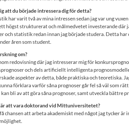
 att du började intressera dig för detta?
tik har varit två av mina intressen sedan jag var ung vuxen 
ett högst strukturerat och målmedvetet investerande där j
 och statistik redan innan jag började studera. Detta har 
 under åren som student.
orskning om?
nom redovisning där jag intresserar mig för konkursprognos
prognoser och dels artificiellt intelligenta prognosmodell
rskade aspekter av detta, både praktiska och teoretiska. 
unna förklara varför såna prognoser går fel så väl som rätt,
kan bli av att göra såna prognoser, samt utveckla bättre 
 är att vara doktorand vid Mittuniversitetet?
t få chansen att arbeta akademiskt med något jag tycker är 
möjlighet.