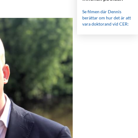
Se filmen där Dennis
berättar om hur det är att
vara doktorand vid CER: