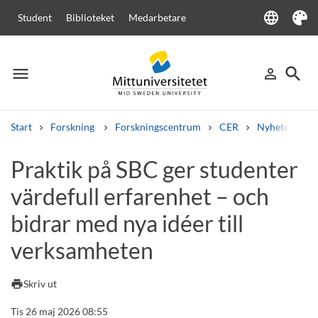
language
Student
Biblioteket
Medarbetare
Language
Tema
menu
search
person_outline
Meny
Logga in
Sök
Start
Forskning
Forskningscentrum
CER
Nyheter från
Sök
Praktik på SBC ger studenter
Andra söktjänster
värdefull erfarenhet – och
Kurser och program
Kursplaner
Välkomstbrev
Personal
Lediga jobb
bidrar med nya idéer till
verksamheten
print
Skriv ut
Tis 26 maj 2026 08:55