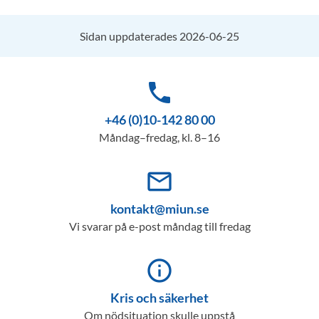
Sidan uppdaterades 2026-06-25
phone
+46 (0)10-142 80 00
Måndag–fredag, kl. 8–16
mail_outline
kontakt@miun.se
Vi svarar på e-post måndag till fredag
info_outline
Kris och säkerhet
Om nödsituation skulle uppstå