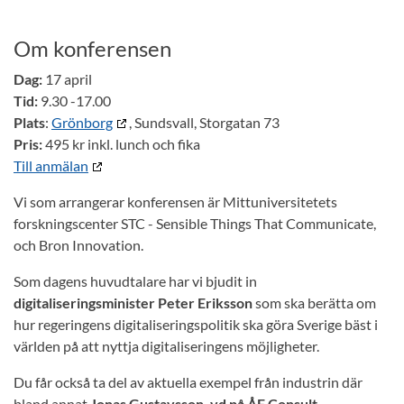
Om konferensen
Dag:
17 april
Tid:
9.30 -17.00
Plats
:
Grönborg
, Sundsvall, Storgatan 73
Pris:
495 kr inkl. lunch och fika
Till anmälan
Vi som arrangerar konferensen är Mittuniversitetets
forskningscenter STC - Sensible Things That Communicate,
och Bron Innovation.
Som dagens huvudtalare har vi bjudit in
digitaliseringsminister Peter Eriksson
som ska berätta om
hur regeringens digitaliseringspolitik ska göra Sverige bäst i
världen på att nyttja digitaliseringens möjligheter.
Du får också ta del av aktuella exempel från industrin där
bland annat
Jonas Gustavsson, vd på ÅF Consult