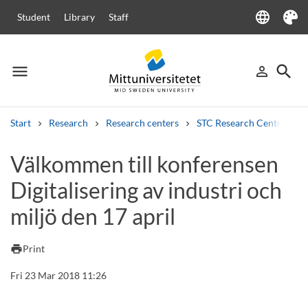
language
Student
Library
Staff
Language
Theme
menu
search
person_outline
Menu
Sign in
Searc
Start
Research
Research centers
STC Research Centre
Search
Välkommen till konferensen
Other search services
Digitalisering av industri och
Courses and programmes
Syllabus
Welcome letters
Staff
Job vacancies
miljö den 17 april
print
Print
Fri 23 Mar 2018 11:26