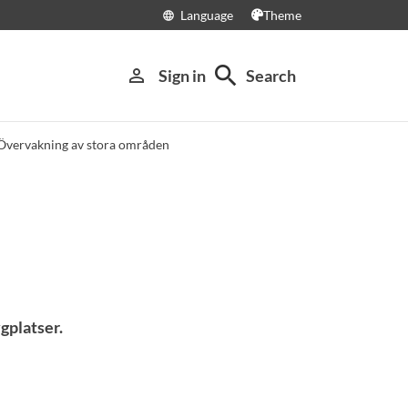
Language
Theme
language
search
person_outline
Sign in
Search
Övervakning av stora områden
gplatser.