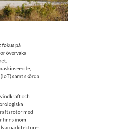
t fokus på
ror övervaka
met.
 maskinseende,
t (IoT) samt skörda
 vindkraft och
eorologiska
dkraftsrotor med
r finns inom
dvaruarkitekturer,