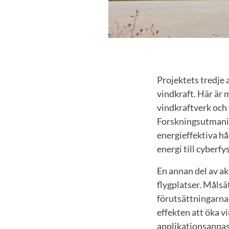
Projektets tredje
vindkraft. Här är 
vindkraftverk och 
Forskningsutmanin
energieffektiva hå
energi till cyberfy
En annan del av ak
flygplatser. Måls
förutsättningarna 
effekten att öka 
applikationsanpas