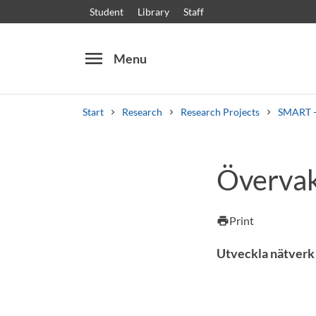
Student
Library
Staff
menu
Menu
Start
Research
Research Projects
SMART - 
Search
Other search services
Övervak
Courses and programmes
Syllabus
Welcome
Print
print
Utveckla nätverk 