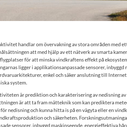
 aktivitet handlar om övervakning av stora områden med et
målsättningen att med hjälp av ett nätverk av smarta kame
flygplatser för att minska vindkraftens effekt på ekosyste
garnas ligger i applikationsanpassade sensorer, inbyggd
rdvaruarkitekturer, enkel och säker anslutning till Interne
siska system.
tiviteten är prediktion och karakterisering av nedisning av
ättningen är att ta fram mätteknik som kan prediktera met
för nedisning och kunna hitta is på en vägyta eller en vin
vindkraftsproduktion och säkerheten. Forskningsutmaninga
sade sensorer, inbyggd maskinseende, energieffektiva hår