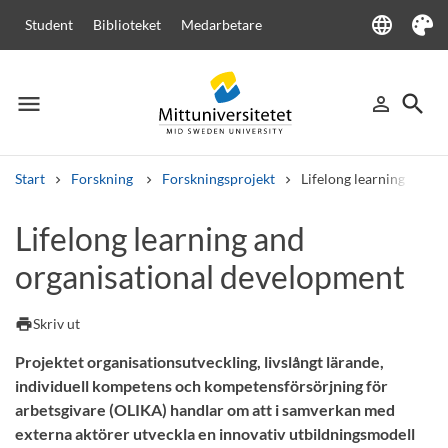
language
Student
Biblioteket
Medarbetare
Language
Tema
menu
search
person_outline
Meny
Logga in
Sök
Start
Forskning
Forskningsprojekt
Lifelong learning and o
Sök
Lifelong learning and
Andra söktjänster
organisational development
Kurser och program
Kursplaner
Välkomstbrev
Personal
Lediga jobb
print
Skriv ut
Projektet organisationsutveckling, livslångt lärande,
individuell kompetens och kompetensförsörjning för
arbetsgivare (OLIKA) handlar om att i samverkan med
externa aktörer utveckla en innovativ utbildningsmodell