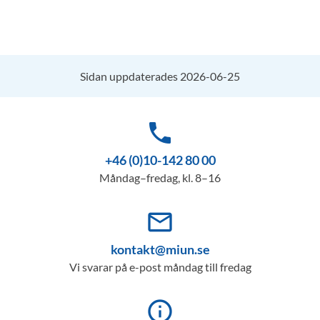
Sidan uppdaterades 2026-06-25
phone
+46 (0)10-142 80 00
Måndag–fredag, kl. 8–16
mail_outline
kontakt@miun.se
Vi svarar på e-post måndag till fredag
info_outline