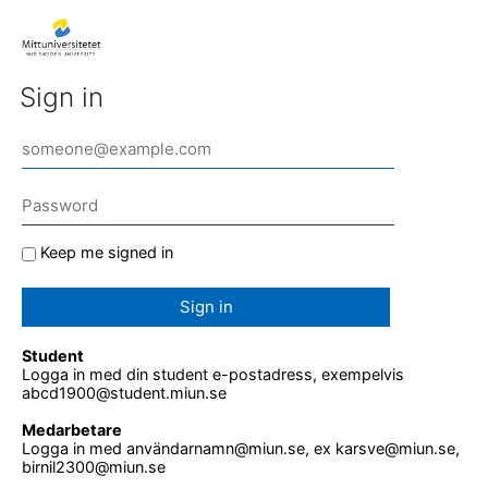
Sign in
Keep me signed in
Sign in
Student
Logga in med din student e-postadress, exempelvis
abcd1900@student.miun.se
Medarbetare
Logga in med användarnamn@miun.se, ex karsve@miun.se,
birnil2300@miun.se