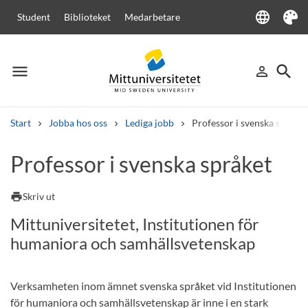
language
Student
Biblioteket
Medarbetare
Language
Tema
menu
search
person_outline
Meny
Logga in
Sök
Start
Jobba hos oss
Lediga jobb
Professor i svenska språket
Sök
Professor i svenska språket
Andra söktjänster
Kurser och program
Kursplaner
Välkomstbrev
Personal
print
Skriv ut
Lediga jobb
Mittuniversitetet, Institutionen för
humaniora och samhällsvetenskap
Verksamheten inom ämnet svenska språket vid Institutionen
för humaniora och samhällsvetenskap är inne i en stark