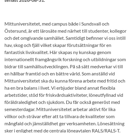
Mittuniversitetet, med campus både i Sundsvall och
Östersund, är ett lärosäte med närhet till studenter, kollegor
och det omgivande samhället. Samtidigt befinner vi oss intill
hav, skog och fjäll vilket skapar förutsättningar för en
fantastisk livskvalitet. Här skapas ny kunskap genom
internationellt framgångsrik forskning och utbildningar som
bidrar till samhällsutvecklingen. På så sätt medverkar vi till
en hållbar framtid och en bättre värld. Som anställd vid
Mittuniversitetet ska du kunna förena arbete med fritid och
ha en bra balans i livet. Vi erbjuder bland annat flexibla
arbetstider, stöd för friskvårdsaktiviteter, löneutfyllnad vid
föräldraledighet och sjukdom. Du får också generöst med
semesterdagar. Mittuniversitetet arbetar aktivt för lika
villkor och strävar efter att ta tillvara de kvaliteter som
mångfald och jämställdhet ger verksamheten. Lönesättning
sker i enlighet med de centrala löneavtalen RALS/RALS-T.