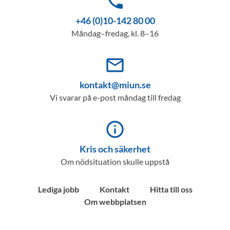
phone
+46 (0)10-142 80 00
Måndag–fredag, kl. 8–16
mail_outline
kontakt@miun.se
Vi svarar på e-post måndag till fredag
info_outline
Kris och säkerhet
Om nödsituation skulle uppstå
Lediga jobb
Kontakt
Hitta till oss
Om webbplatsen