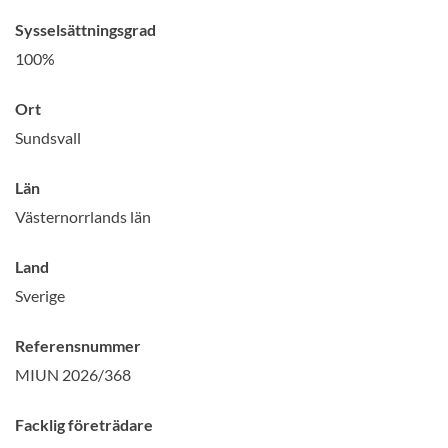
Syssel­sättnings­grad
100%
Ort
Sundsvall
Län
Västernorrlands län
Land
Sverige
Referens­nummer
MIUN 2026/368
Facklig företrädare