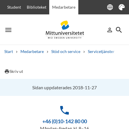
language
Student
Biblioteket
Medarbetare
Language
Tema
menu
search
person_outline
Meny
Logga in
Sök
Start
Medarbetare
Stöd och service
Servicetjänster
IT-t
Sök
Andra söktjänster
print
Skriv ut
Kurser och program
Kursplaner
Välkomstbrev
Personal
Lediga jobb
Sidan uppdaterades 2018-11-27
phone
+46 (0)10-142 80 00
Måndag–fredag, kl. 8–16