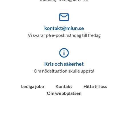
mail_outline
kontakt@miun.se
Vi svarar på e-post måndag till fredag
info_outline
Kris och säkerhet
Om nödsituation skulle uppstå
Lediga jobb
Kontakt
Hitta till oss
Om webbplatsen