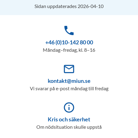
Sidan uppdaterades 2026-04-10
phone
+46 (0)10-142 80 00
Måndag–fredag, kl. 8–16
mail_outline
kontakt@miun.se
Vi svarar på e-post måndag till fredag
info_outline
Kris och säkerhet
Om nödsituation skulle uppstå