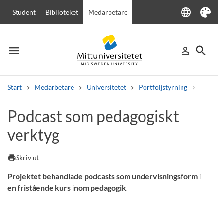
language
Student
Biblioteket
Medarbetare
Language
Tema
menu
search
person_outline
Meny
Logga in
Sök
Start
Medarbetare
Universitetet
Portföljstyrning
Övrig
Sök
Podcast som pedagogiskt
Andra söktjänster
verktyg
Kurser och program
Kursplaner
Välkomstbrev
Personal
Lediga jobb
print
Skriv ut
Projektet behandlade podcasts som undervisningsform i
en fristående kurs inom pedagogik.