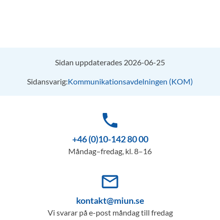
Sidan uppdaterades 2026-06-25
Sidansvarig:
Kommunikationsavdelningen (KOM)
phone
+46 (0)10-142 80 00
Måndag–fredag, kl. 8–16
mail_outline
kontakt@miun.se
Vi svarar på e-post måndag till fredag