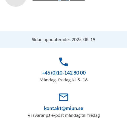
Sidan uppdaterades 2025-08-19
phone
+46 (0)10-142 80 00
Måndag–fredag, kl. 8–16
mail_outline
kontakt@miun.se
Vi svarar på e-post måndag till fredag