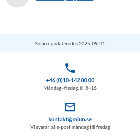
Sidan uppdaterades 2025-09-01
phone
+46 (0)10-142 80 00
Måndag–fredag, kl. 8–16
mail_outline
kontakt@miun.se
Vi svarar på e-post måndag till fredag