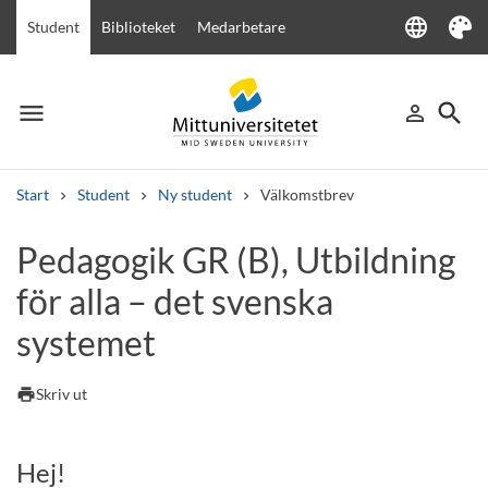
language
Student
Biblioteket
Medarbetare
Language
Tema
menu
search
person_outline
Meny
Logga in
Sök
Start
Student
Ny student
Välkomstbrev
Sök
Pedagogik GR (B), Utbildning
Andra söktjänster
för alla – det svenska
Kurser och program
Kursplaner
Välkomstbrev
Personal
Lediga jobb
systemet
print
Skriv ut
Hej!