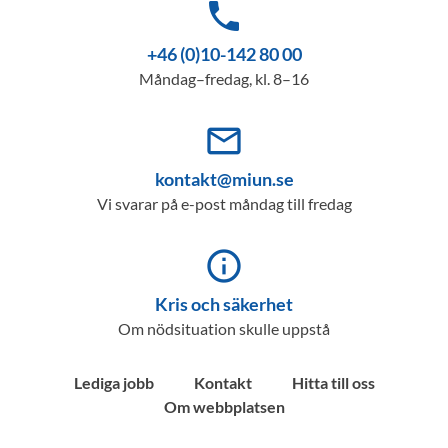
phone
+46 (0)10-142 80 00
Måndag–fredag, kl. 8–16
mail_outline
kontakt@miun.se
Vi svarar på e-post måndag till fredag
info_outline
Kris och säkerhet
Om nödsituation skulle uppstå
Lediga jobb
Kontakt
Hitta till oss
Om webbplatsen