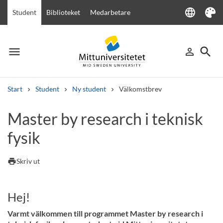
language
Student
Biblioteket
Medarbetare
Language
Tema
menu
search
person_outline
Meny
Logga in
Sök
Start
Student
Ny student
Välkomstbrev
Sök
Master by research i teknisk
Andra söktjänster
fysik
Kurser och program
Kursplaner
Välkomstbrev
Personal
Lediga jobb
print
Skriv ut
Hej!
Varmt välkommen till programmet Master by research i