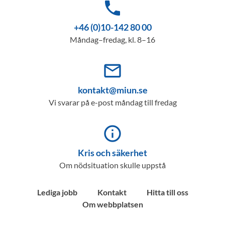
phone
+46 (0)10-142 80 00
Måndag–fredag, kl. 8–16
mail_outline
kontakt@miun.se
Vi svarar på e-post måndag till fredag
info_outline
Kris och säkerhet
Om nödsituation skulle uppstå
Lediga jobb
Kontakt
Hitta till oss
Om webbplatsen