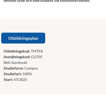
teknisk fysik och som student vid Mittuniversitetet.
Utbildningsplan
Utbildningskod:
TMTFA
Anmälningskod:
G2705
Ort:
Sundsvall
Studieform:
Campus
Studiefart:
100%
Start:
HT2025