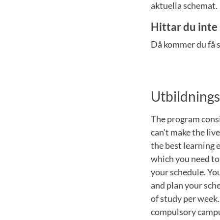
aktuella schemat.
Hittar du int
Då kommer du få s
Utbildning
The program consis
can't make the liv
the best learning 
which you need to 
your schedule. You
and plan your sche
of study per week.
compulsory campus