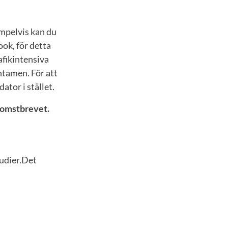
mpelvis kan du
ok, för detta
afikintensiva
ntamen. För att
tor i stället.
lkomstbrevet.
tudier.Det