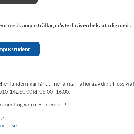
ent med campusträffar, måste du även bekanta dig med ch
.
ampusstudent
ler funderingar får du mer än gärna höra av dig till oss via
 010-142 80 00 kl. 08.00–16.00.
o meeting you in September!
ng
miun.se