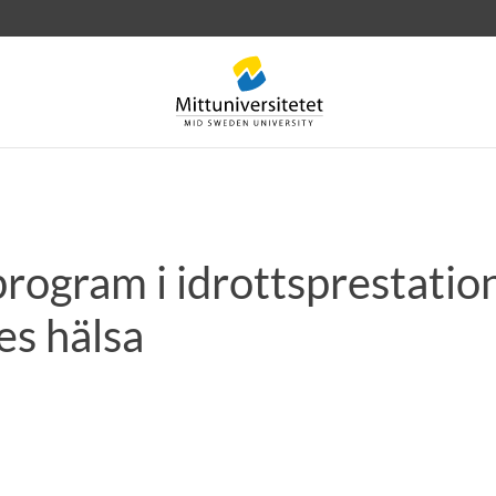
rogram i idrottsprestatio
rev
Personal
Lediga jobb
es hälsa