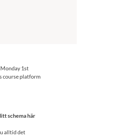
n Monday 1st
s course platform
ditt schema här
 alltid det