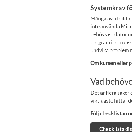
Systemkrav fö
Många av utbildni
inte använda Micr
behövs en dator m
program inom desig
undvika problem r
Om kursen eller p
Vad behöver
Det är flera saker
viktigaste hittar d
Följ checklistan n
Checklista di