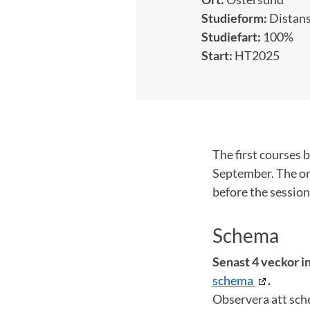
Studieform:
Distan
Studiefart:
100%
Start:
HT2025
The first courses
September. The on
before the session
Schema
Senast 4 veckor in
schema
.
Observera att sch