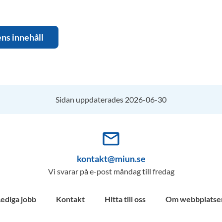
ens innehåll
Sidan uppdaterades 2026-06-30
mail_outline
kontakt@miun.se
Vi svarar på e-post måndag till fredag
Lediga jobb
Kontakt
Hitta till oss
Om webbplatse