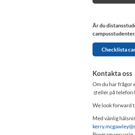
Är du distansstud
campusstudenter
Checklista c
Kontakta oss
Om du har frågor el
eller på telefon
We look forward t
Med vänlig hälsni
kerry.mcgawley@
Programansvarig