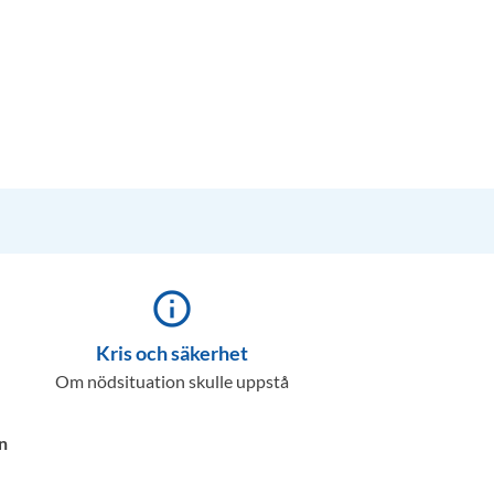
info_outline
Kris och säkerhet
Om nödsituation skulle uppstå
n