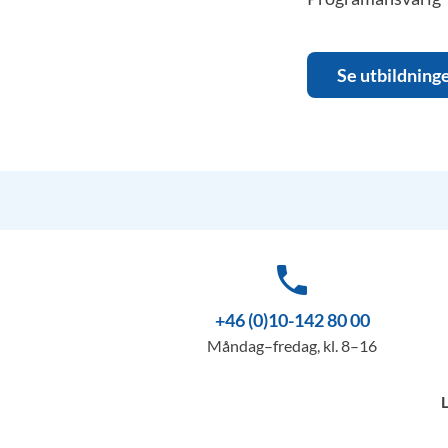
Se utbildning
phone
+46 (0)10-142 80 00
Måndag–fredag, kl. 8–16