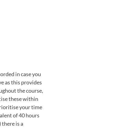
corded in case you
ve as this provides
oughout the course,
tise these within
ioritise your time
valent of 40 hours
there is a