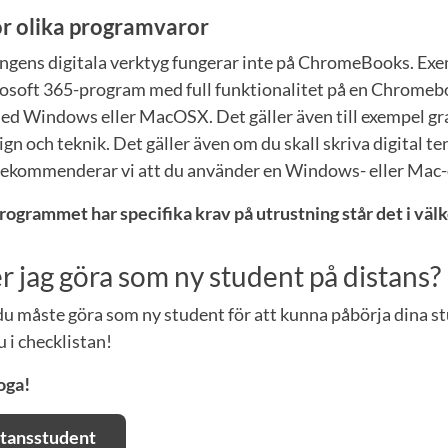
r olika programvaror
ngens digitala verktyg fungerar inte på ChromeBooks. Exe
osoft 365-program med full funktionalitet på en Chromebo
ed Windows eller MacOSX. Det gäller även till exempel gr
n och teknik. Det gäller även om du skall skriva digital te
ekommenderar vi att du använder en Windows- eller Mac-da
rogrammet har specifika krav på utrustning står det i vä
 jag göra som ny student på distans?
 du måste göra som ny student för att kunna påbörja dina s
u i checklistan!
oga!
stansstudent