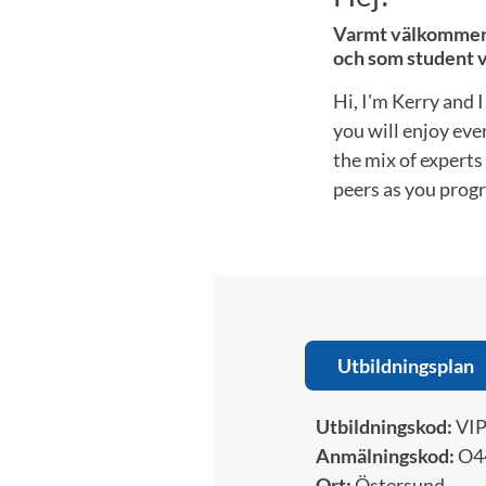
Varmt välkommen t
och som student v
Hi, I'm Kerry and 
you will enjoy eve
the mix of experts
peers as you progr
Utbildningsplan
Utbildningskod:
VI
Anmälningskod:
O4
Ort:
Östersund