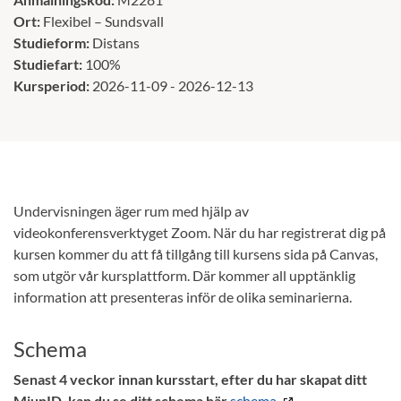
Ort:
Flexibel – Sundsvall
Studieform:
Distans
Studiefart:
100%
Kursperiod:
2026-11-09 - 2026-12-13
Undervisningen äger rum med hjälp av
videokonferensverktyget Zoom. När du har registrerat dig på
kursen kommer du att få tillgång till kursens sida på Canvas,
som utgör vår kursplattform. Där kommer all upptänklig
information att presenteras inför de olika seminarierna.
Schema
Senast 4 veckor innan kursstart, efter du har skapat ditt
MiunID, kan du se ditt schema här
schema
.