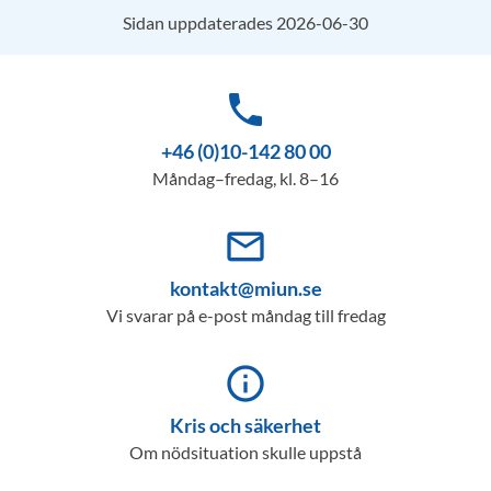
Sidan uppdaterades 2026-06-30
phone
+46 (0)10-142 80 00
Måndag–fredag, kl. 8–16
mail_outline
kontakt@miun.se
Vi svarar på e-post måndag till fredag
info_outline
Kris och säkerhet
Om nödsituation skulle uppstå