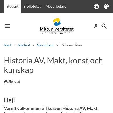
language
Student
Biblioteket
Medarbetare
Language
Tema
menu
search
person_outline
Meny
Logga in
Sök
Start
Student
Ny student
Välkomstbrev
Sök
Historia AV, Makt, konst och
Andra söktjänster
kunskap
Kurser och program
Kursplaner
Välkomstbrev
Personal
Lediga jobb
print
Skriv ut
Hej!
Varmt välkommen till kursen Historia AV, Makt,