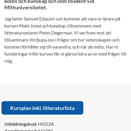
konst och kunskap och som student vid
Mittuniversitetet.
Jag heter Samuel Edquist och kommer att vara er lärare på
kursen
Makt, konst och kunskap
, tillsammans med
litteraturvetaren Peter Degerman. Vi ser fram mot att
tillsammans fördjupa oss i frågor om hur vetenskapen och
konsten förhåller sig till varandra, och när de möts. Har ni
funderingar inför kursen får ni gärna höra av er med frågor till
mig.
Kursplan inkl. litteraturlista
Utbildningskod:
HI052A
Anmälningskod:
M2281