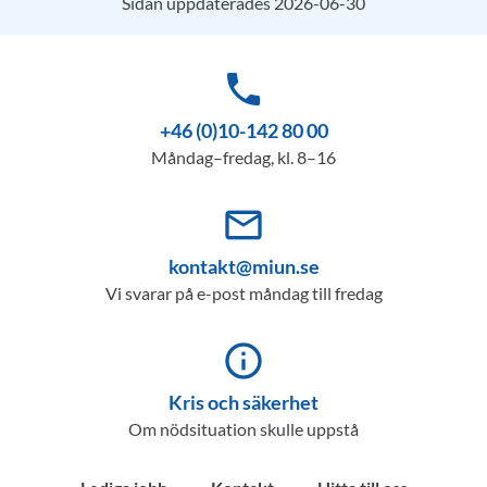
Sidan uppdaterades 2026-06-30
phone
+46 (0)10-142 80 00
Måndag–fredag, kl. 8–16
mail_outline
kontakt@miun.se
Vi svarar på e-post måndag till fredag
info_outline
Kris och säkerhet
Om nödsituation skulle uppstå