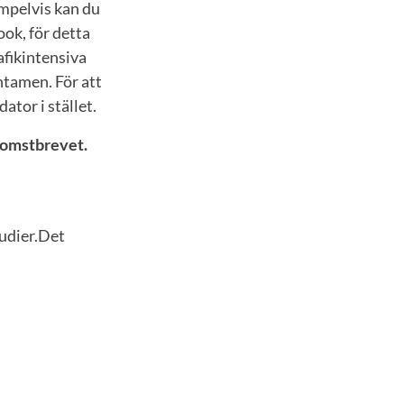
mpelvis kan du
ok, för detta
afikintensiva
ntamen. För att
tor i stället.
lkomstbrevet.
tudier.Det