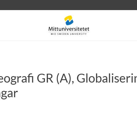
ografi GR (A), Globaliser
rev
Personal
Lediga jobb
gar