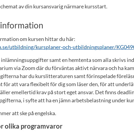
chemat av din kursansvarig närmare kursstart.
sinformation
ormation om kursen hittar du här:
.se/utbildning/kursplaner-och-utbildningsplaner/KG049
inlämningsuppgifter samt en hemtenta som alla skrivs indi
rium via Zoom där du förväntas aktivt närvara och ha kame
ifterna har du kurslitteraturen samt förinspelade föreläs
 för att vara flexibelt för dig som läser den, för att underlä
ller emellertid krav på stort eget ansvar. Det finns deadline
gifterna, i syfte att ha en jämn arbetsbelastning under ku
mer att ske på engelska.
r olika programvaror