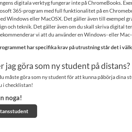
ngens digitala verktyg fungerar inte på ChromeBooks. Exe
osoft 365-program med full funktionalitet på en Chromebo
ed Windows eller MacOSX. Det gäller även till exempel gr
n och teknik. Det gäller även om du skall skriva digital te
ekommenderar vi att du använder en Windows- eller Mac-da
rogrammet har specifika krav på utrustning står det i vä
 jag göra som ny student på distans?
 du måste göra som ny student för att kunna påbörja dina s
u i checklistan!
an noga!
stansstudent