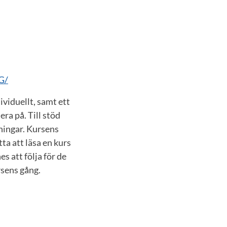
G/
viduellt, samt ett
ra på. Till stöd
ningar. Kursens
tta att läsa en kurs
s att följa för de
rsens gång.