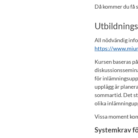
Då kommer du få s
Utbildning
All nödvändig inf
https://www.miun
Kursen baseras på 
diskussionssemina
för inlämningsuppg
upplägg är planerat
sommartid. Det stä
olika inlämningupp
Vissa moment kom
Systemkrav fö