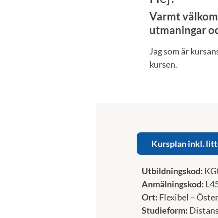
Varmt välkomm
utmaningar oc
Jag som är kursan
kursen.
Kursplan inkl. lit
Utbildningskod:
KG
Anmälningskod:
L4
Ort:
Flexibel – Öste
Studieform:
Distan