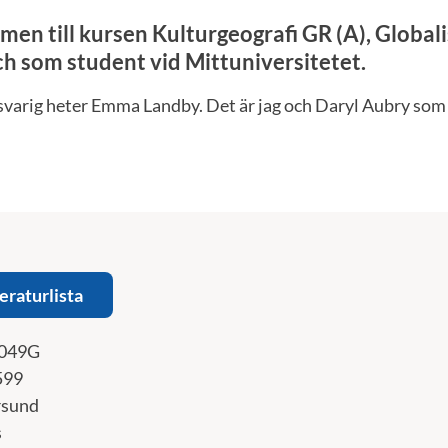
en till kursen Kulturgeografi GR (A), Global
h som student vid Mittuniversitetet.
svarig heter Emma Landby. Det är jag och Daryl Aubry som 
teraturlista
049G
599
rsund
s