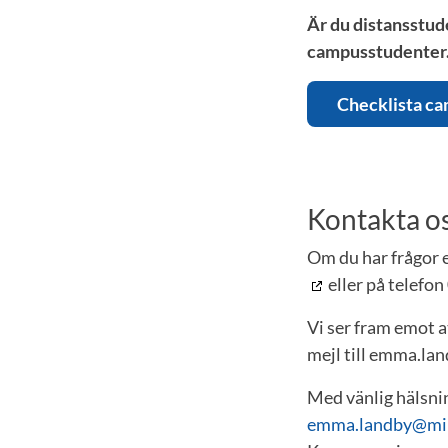
Är du distansstud
campusstudenter
Checklista c
Kontakta o
Om du har frågor el
eller på telefon
Vi ser fram emot a
mejl till emma.la
Med vänlig hälsni
emma.landby@mi