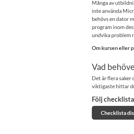
Många av utbildni
inte använda Micr
behövs en dator m
program inom desig
undvika problem r
Om kursen eller p
Vad behöver
Det är flera saker
viktigaste hittar d
Följ checklist
Checklista di