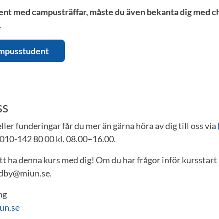
ent med campusträffar, måste du även bekanta dig med ch
.
ampusstudent
ss
ler funderingar får du mer än gärna höra av dig till oss via
 010-142 80 00 kl. 08.00–16.00.
tt ha denna kurs med dig! Om du har frågor inför kursstart 
ndby@miun.se.
ng
un.se