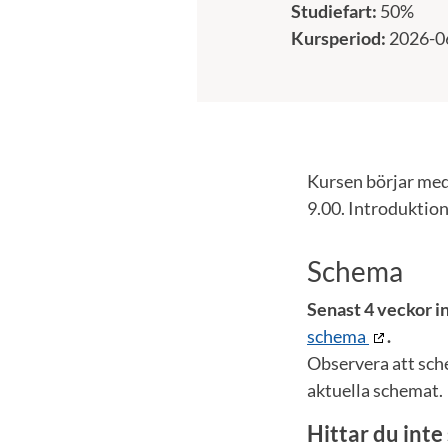
Studiefart:
50%
Kursperiod:
2026-0
Kursen börjar med 
9.00. Introduktio
Schema
Senast 4 veckor in
schema
.
Observera att sch
aktuella schemat.
Hittar du int