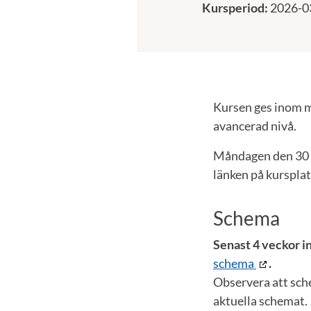
Kursperiod:
2026-0
Kursen ges inom m
avancerad nivå.
Måndagen den 30 ma
länken på kursplat
Schema
Senast 4 veckor in
schema
.
Observera att sch
aktuella schemat.