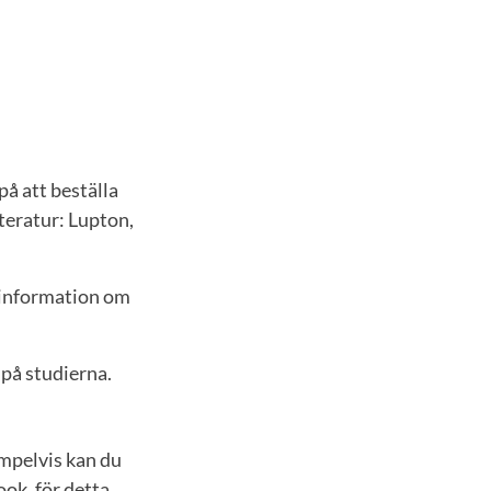
på att beställa
tteratur: Lupton,
ll information om
 på studierna.
mpelvis kan du
ok, för detta