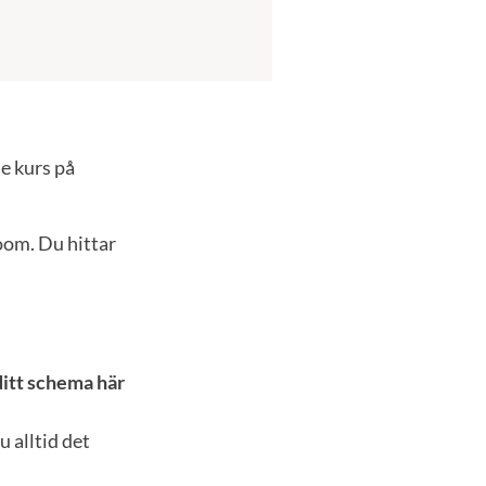
e kurs på
oom. Du hittar
ditt schema här
 alltid det