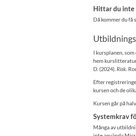
Hittar du int
Då kommer du få s
Utbildning
I kursplanen, som d
hem kurslitteratur
D. (2024).
Risk.
Rou
Efter registreringe
kursen och de olik
Kursen går på halv
Systemkrav fö
Många av utbildni
inte använda Micr