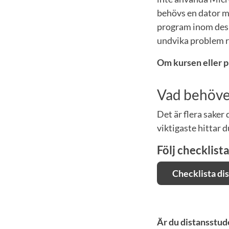
behövs en dator m
program inom desig
undvika problem r
Om kursen eller p
Vad behöver
Det är flera saker
viktigaste hittar d
Följ checklist
Checklista di
Är du distansstud