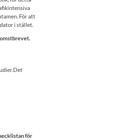
afikintensiva
ntamen. För att
tor i stället.
lkomstbrevet.
tudier.Det
ecklistan för