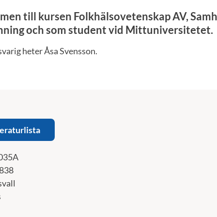
en till kursen Folkhälsovetenskap AV, Samh
ning och som student vid Mittuniversitetet.
svarig heter Åsa Svensson.
teraturlista
035A
838
svall
s