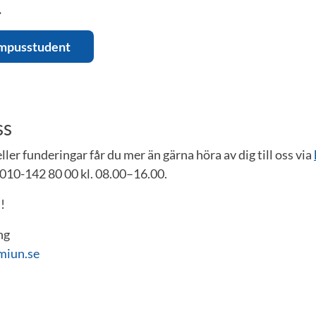
.
ampusstudent
ss
ler funderingar får du mer än gärna höra av dig till oss via
 010-142 80 00 kl. 08.00–16.00.
!
ng
miun.se