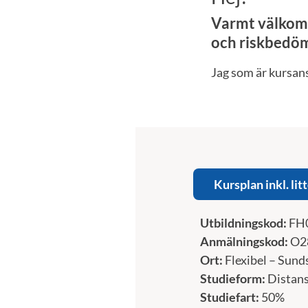
Varmt välkomm
och riskbedöm
Jag som är kursan
Kursplan inkl. lit
Utbildningskod:
FH
Anmälningskod:
O2
Ort:
Flexibel – Sund
Studieform:
Distan
Studiefart:
50%