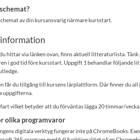
e schemat?
chemat av din kursansvarig närmare kursstart.
sinformation
u hittar via länken ovan, finns aktuell litteraturlista. Tänk 
en i god tid före kursstart. Uppgift 1 behandlar följande li
tledge.
n får du tillgång till kursens lärplattform. Där finner du a
a uppgifterna.
fart vilket betyder att du förväntas lägga 20 timmar/vecka
r olika programvaror
ngens digitala verktyg fungerar inte på ChromeBooks. Exe
osoft 365-program med full funktionalitet på en Chromebo