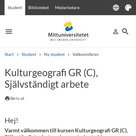
language
Student
Biblioteket
Medarbetare
Language
Tema
menu
search
person_outline
Meny
Logga in
Sök
Start
Student
Ny student
Välkomstbrev
Sök
Kulturgeografi GR (C),
Andra söktjänster
Självständigt arbete
Kurser och program
Kursplaner
Välkomstbrev
Personal
Lediga jobb
print
Skriv ut
Hej!
Varmt välkommen till kursen Kulturgeografi GR (C),