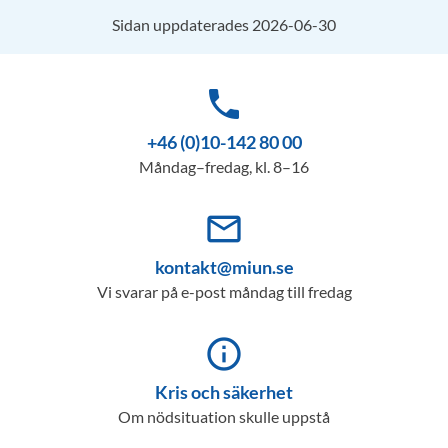
Sidan uppdaterades 2026-06-30
phone
+46 (0)10-142 80 00
Måndag–fredag, kl. 8–16
mail_outline
kontakt@miun.se
Vi svarar på e-post måndag till fredag
info_outline
Kris och säkerhet
Om nödsituation skulle uppstå