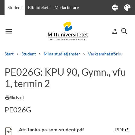
language
Student
Biblioteket
Medarbetare
Language
Tema
menu
search
person_outline
Meny
Logga in
Sök
Start
Student
Mina studietjänster
Verksamhetsförlagd utbi
Sök
PE026G: KPU 90, Gymn., vfu
Andra söktjänster
1, termin 2
Kurser och program
Kursplaner
Välkomstbrev
Personal
Lediga jobb
print
Skriv ut
PE026G
Att-tanka-pa-som-student.pdf
PDF