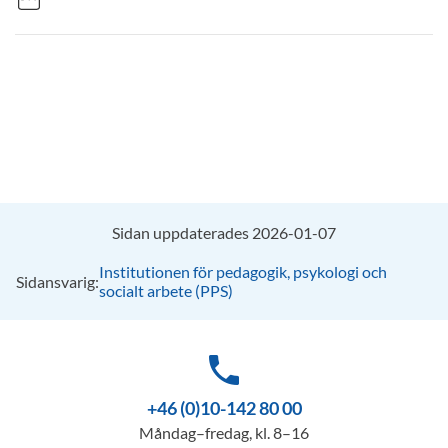
Sidan uppdaterades 2026-01-07
Institutionen för pedagogik, psykologi och
Sidansvarig:
socialt arbete (PPS)
phone
+46 (0)10-142 80 00
Måndag–fredag, kl. 8–16