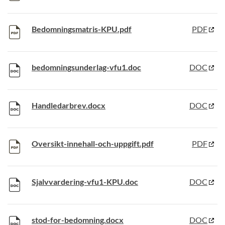
Bedomningsmatris-KPU.pdf
PDF
bedomningsunderlag-vfu1.doc
DOC
Handledarbrev.docx
DOC
Oversikt-innehall-och-uppgift.pdf
PDF
Sjalvvardering-vfu1-KPU.doc
DOC
stod-for-bedomning.docx
DOC