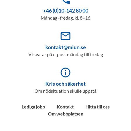
+46 (0)10-142 80 00
Måndag–fredag, kl. 8–16
mail_outline
kontakt@miun.se
Vi svarar på e-post måndag till fredag
info_outline
Kris och säkerhet
Om nödsituation skulle uppstå
Lediga jobb
Kontakt
Hitta till oss
Om webbplatsen