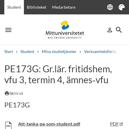
language
Student
Biblioteket
Medarbetare
Language
Tema
menu
search
person_outline
Meny
Logga in
Sök
Start
Student
Mina studietjänster
Verksamhetsförlagd utbi
Sök
PE173G: Gr.lär. fritidshem,
Andra söktjänster
vfu 3, termin 4, ämnes‑vfu
Kurser och program
Kursplaner
Välkomstbrev
Personal
Lediga jobb
print
Skriv ut
PE173G
Att-tanka-pa-som-student.pdf
PDF