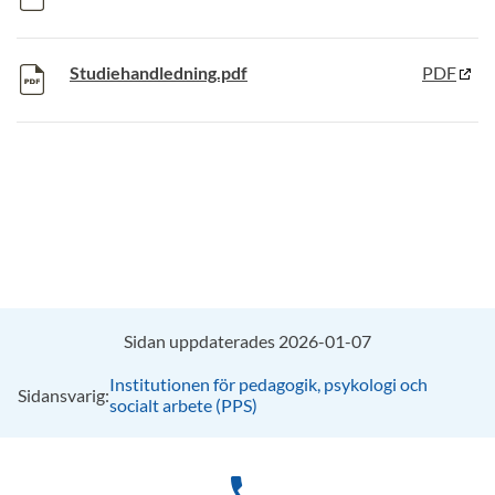
Studiehandledning.pdf
PDF
Sidan uppdaterades 2026-01-07
Institutionen för pedagogik, psykologi och
Sidansvarig:
socialt arbete (PPS)
phone