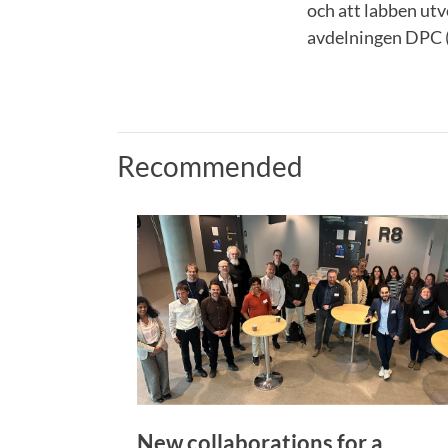
och att labben utv
avdelningen DPC (D
Recommended
New collaborations for a