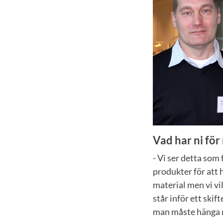
Vad har ni fö
- Vi ser detta som
produkter för att h
material men vi vi
står inför ett skift
man måste hänga me