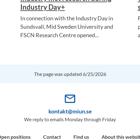
Industry Day+
In connection with the Industry Day in
Sundsvall, Mid Sweden University and
FSCN Research Centre opened...
The page was updated 6/25/2026
mail_outline
kontakt@miun.se
We reply to emails Monday through Friday
pen positions
Contact
Find us
About this websi