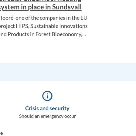
system in place in Sundsvall
Flooré, one of the companies in the EU
project HIPS, Sustainable Innovations
and Products in Forest Bioeconomy,...
info_outline
Crisis and security
Should an emergency occur
te