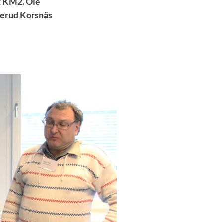
t KM2. Ole
llerud Korsnäs