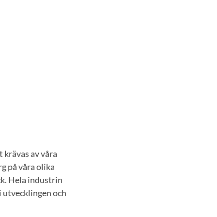
t krävas av våra
rg på våra olika
ck. Hela industrin
e i utvecklingen och