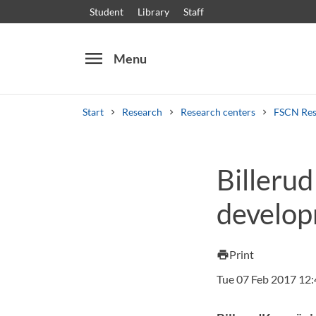
Student
Library
Staff
menu
Menu
Start
Research
Research centers
FSCN Res
Search
Other search services
Billerud
Courses and programmes
Syllabus
Welcome
develo
Print
print
Tue 07 Feb 2017 12