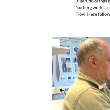
BillerudKorsnäs i
Norberg works as 
Frövi. Here follo