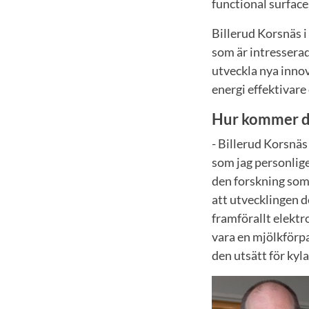
functional surface
Billerud Korsnäs i
som är intressera
utveckla nya innov
energi effektivar
Hur kommer de
- Billerud Korsnäs
som jag personlige
den forskning som
att utvecklingen d
framförallt elektr
vara en mjölkförpa
den utsätt för kyl