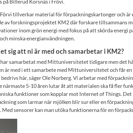
s på Billerud Korsnäs i Frövi.
 Förvi tillverkar material för förpackningskartonger och är 
de av forskningsprojektet KM2 där forskare tillsammans m
ationer inom grön energi med fokus på att skörda energi på
e och minska energianvändningen.
t sig att ni är med och samarbetar i KM2?
 har samarbetat med Mittuniversitetet tidigare men det hä
n är med i ett samarbete med Mittuniversitetet och får en
 bedrivs här, säger Ole Norberg. Vi arbetar med förpacknin
e närmaste 5-10 åren lutar åt att materialen ska få fler fu
oniska funktioner som kopplar mot Internet of Things. Det 
ckning som larmar när mjölken blir sur eller en förpackni
a. Med sensorer kan man utöka funktionerna för en förpack