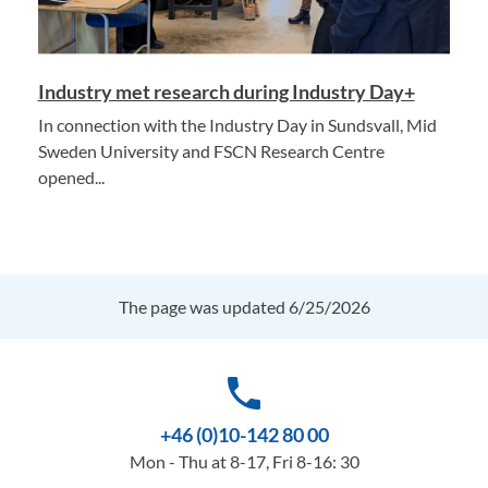
Industry met research during Industry Day+
In connection with the Industry Day in Sundsvall, Mid
Sweden University and FSCN Research Centre
opened...
The page was updated 6/25/2026
phone
+46 (0)10-142 80 00
Mon - Thu at 8-17, Fri 8-16: 30