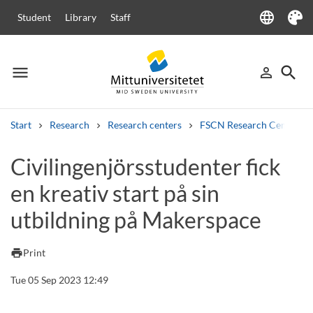
language
Student
Library
Staff
Language
Theme
menu
search
person_outline
Menu
Sign in
Searc
Start
Research
Research centers
FSCN Research Centre
Search
Civilingenjörsstudenter fick
Other search services
en kreativ start på sin
Courses and programmes
Syllabus
Welcome letters
Staff
Job vacancies
utbildning på Makerspace
print
Print
Tue 05 Sep 2023 12:49