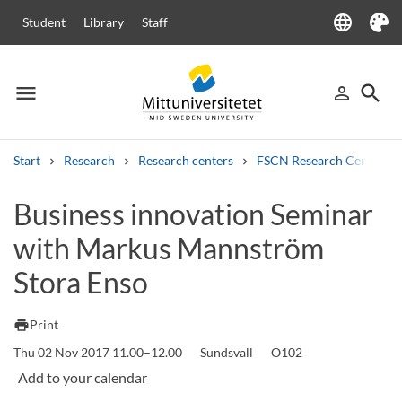
language
Student
Library
Staff
Language
Theme
menu
search
person_outline
Menu
Sign in
Searc
Start
Research
Research centers
FSCN Research Centre
Search
Business innovation Seminar
Other search services
with Markus Mannström
Courses and programmes
Syllabus
Welcome letters
Staff
Job vacancies
Stora Enso
print
Print
Thu 02 Nov 2017 11.00–12.00
Sundsvall
O102