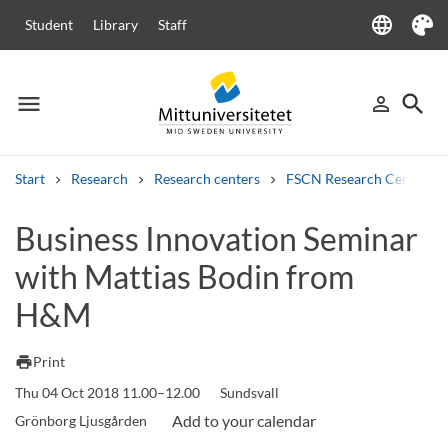
language
Student
Library
Staff
Language
Theme
menu
search
person_outline
Menu
Sign in
Searc
Start
Research
Research centers
FSCN Research Centre
Search
Business Innovation Seminar
Other search services
with Mattias Bodin from
Courses and programmes
Syllabus
Welcome letters
Staff
Job vacancies
H&M
print
Print
Thu 04 Oct 2018 11.00–12.00
Sundsvall
Grönborg Ljusgården