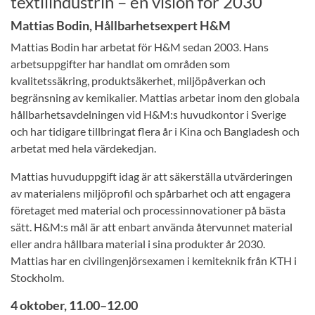
textilindustrin – en vision för 2030
Mattias Bodin, Hållbarhetsexpert H&M
Mattias Bodin har arbetat för H&M sedan 2003. Hans
arbetsuppgifter har handlat om områden som
kvalitetssäkring, produktsäkerhet, miljöpåverkan och
begränsning av kemikalier. Mattias arbetar inom den globala
hållbarhetsavdelningen vid H&M:s huvudkontor i Sverige
och har tidigare tillbringat flera år i Kina och Bangladesh och
arbetat med hela värdekedjan.
Mattias huvuduppgift idag är att säkerställa utvärderingen
av materialens miljöprofil och spårbarhet och att engagera
företaget med material och processinno­vationer på bästa
sätt. H&M:s mål är att enbart använda återvunnet material
eller andra hållbara material i sina produkter år 2030.
Mattias har en civilingenjörsexamen i kemiteknik från KTH i
Stockholm.
4 oktober, 11.00–12.00