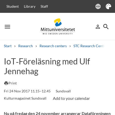
language
Student
Library
Staff
Language
Theme
menu
search
person_outline
Menu
Sign in
Searc
Start
Research
Research centers
STC Research Centre
Search
IoT‑Föreläsning med Ulf
Other search services
Jennehag
Courses and programmes
Syllabus
Welcome letters
Staff
Job vacancies
print
Print
Fri 24 Nov 2017 11.15–12.45
Sundsvall
Kulturmagasinet Sundsvall
Nu på fredag den 24 november arrangerar Dataföreningen