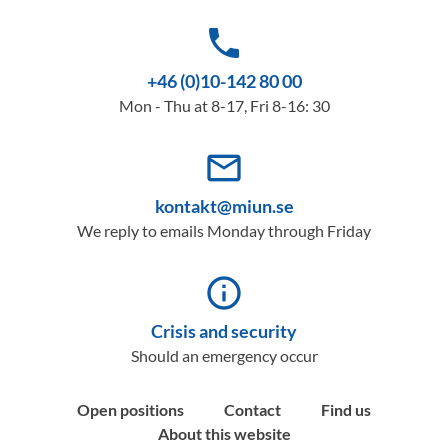
phone
+46 (0)10-142 80 00
Mon - Thu at 8-17, Fri 8-16: 30
mail_outline
kontakt@miun.se
We reply to emails Monday through Friday
info_outline
Crisis and security
Should an emergency occur
Open positions
Contact
Find us
About this website