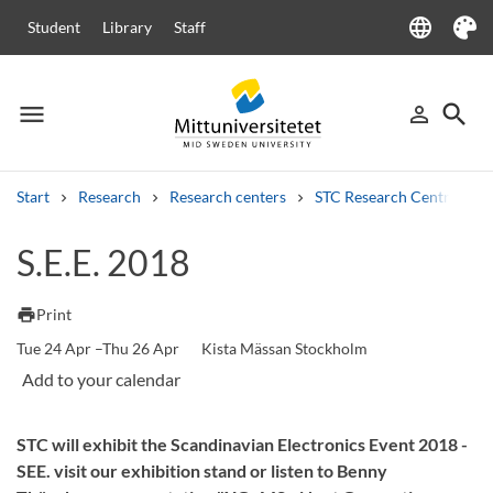
language
Student
Library
Staff
Language
Theme
menu
search
person_outline
Menu
Sign in
Searc
Start
Research
Research centers
STC Research Centre
Search
S.E.E. 2018
Other search services
Courses and programmes
Syllabus
Welcome letters
Staff
print
Print
Job vacancies
Tue 24 Apr –Thu 26 Apr
Kista Mässan Stockholm
STC will exhibit the Scandinavian Electronics Event 2018 -
SEE. visit our exhibition stand or listen to Benny