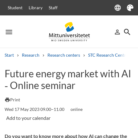
language
Student
Library
Staff
Language
Theme
menu
search
person_outline
Menu
Sign in
Searc
Start
Research
Research centers
STC Research Centre
Search
Future energy market with AI
Other search services
‑ Online seminar
Courses and programmes
Syllabus
Welcome letters
Staff
Job vacancies
print
Print
Wed 17 May 2023 09.00–11.00
online
Do you want to know more about how AI can change the