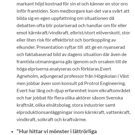
markant höjd kostnad för sin el och känner en stor oro
inför framtiden. Som medborgare kan det vara svårt att
bilda sig en egen uppfattning om situationen då
debatten ofta blir polariserad och handlar om för eller
emot kärnkraft/vindkraft, elbrist/stort elöverskott, stor
eller liten risk för effektbrist och bortkoppling av
elkunder. Presentation syftar till att ge en nyanserad
och faktabaserad bild av dagens situation där även de
framtida utmaningarna gås igenom och orsaken till de
höga elpriserna analyseras och förklaras.Evert
Agneholm, adjungerad professor från Högskolan i Väst
men jobbar även som konsult på Protrol Engineering.
Evert har lång och djup erfarenhet inom elkraftområdet
och har jobbat för flera olika aktörer såsom Svenska
kraftnät, olika elnätsbolag, stora industrier samt
elproduktionsanläggningar inom kärnkraft, vattenkraft,
vindkraft, solkraft och kraftvärme.
"Hur hittar vi mönster i lättrörliga