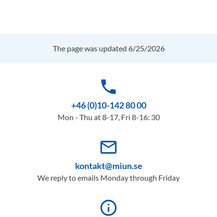
The page was updated 6/25/2026
phone
+46 (0)10-142 80 00
Mon - Thu at 8-17, Fri 8-16: 30
mail_outline
kontakt@miun.se
We reply to emails Monday through Friday
info_outline