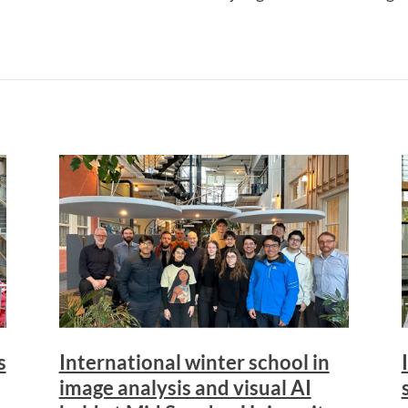
s
International winter school in
image analysis and visual AI