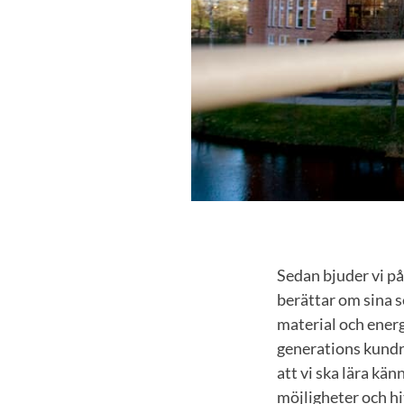
Sedan bjuder vi på
berättar om sina s
material och energi
generations kund
att vi ska lära kä
möjligheter och hi