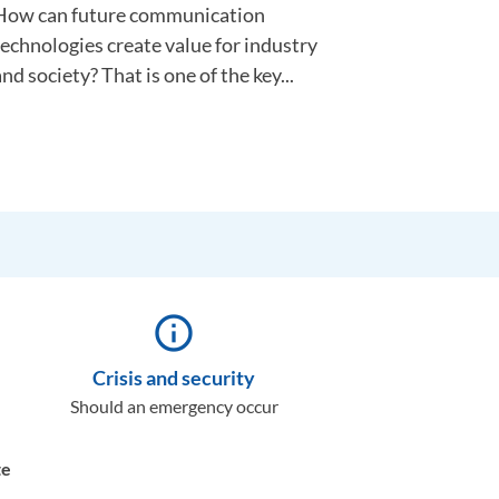
How can future communication
technologies create value for industry
nd society? That is one of the key...
info_outline
Crisis and security
Should an emergency occur
te