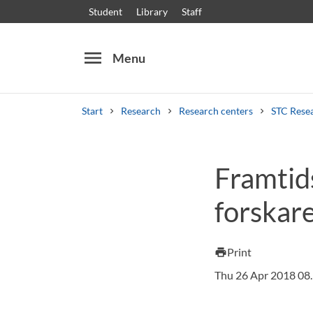
Student
Library
Staff
menu
Menu
Start
Research
Research centers
STC Rese
Search
Other search services
Framtid
Courses and programmes
Syllabus
Welcome
forskar
Print
print
Thu 26 Apr 2018 08