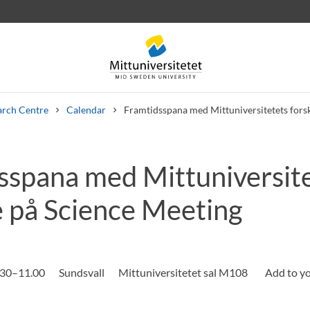
arch Centre
Calendar
Framtidsspana med Mittuniversitetets fors
sspana med Mittuniversit
 letters
Staff
Job vacancies
e på Science Meeting
.30–11.00
Sundsvall
Mittuniversitetet sal M108