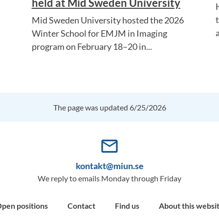
held at Mid Sweden University
Mid Sweden University hosted the 2026
a
Winter School for EMJM in Imaging
program on February 18–20 in...
The page was updated 6/25/2026
mail_outline
kontakt@miun.se
We reply to emails Monday through Friday
pen positions
Contact
Find us
About this websi