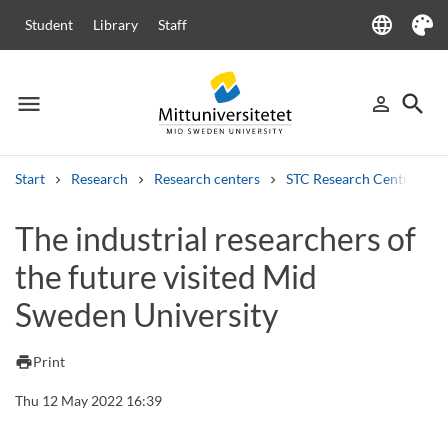
language
Student
Library
Staff
Language
Theme
menu
search
person_outline
Menu
Sign in
Searc
Start
Research
Research centers
STC Research Centre
Search
The industrial researchers of
Other search services
the future visited Mid
Courses and programmes
Syllabus
Welcome letters
Staff
Job vacancies
Sweden University
print
Print
Thu 12 May 2022 16:39