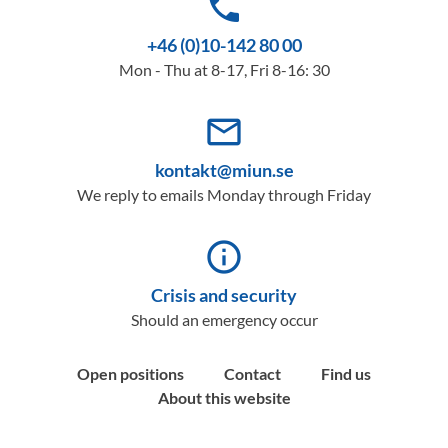
phone
+46 (0)10-142 80 00
Mon - Thu at 8-17, Fri 8-16: 30
mail_outline
kontakt@miun.se
We reply to emails Monday through Friday
info_outline
Crisis and security
Should an emergency occur
Open positions
Contact
Find us
About this website