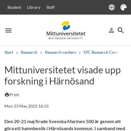
language
Student
Library
Staff
Language
Theme
menu
search
person_outline
Menu
Sign in
Searc
Start
Research
Research centers
STC Research Centre
Search
Mittuniversitetet visade upp
Other search services
forskning i Härnösand
Courses and programmes
Syllabus
Welcome letters
Staff
Job vacancies
print
Print
Mon 23 May 2022 16:31
Den 20-21 maj firade Svenska Marinen 500 år genom att
göra ett hamnbesök i Härnösands kommun. I samband med