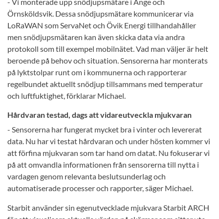
- Vi monterade upp snödjupsmätare i Ånge och
Örnsköldsvik. Dessa snödjupsmätare kommunicerar via
LoRaWAN som ServaNet och Övik Energi tillhandahåller
men snödjupsmätaren kan även skicka data via andra
protokoll som till exempel mobilnätet. Vad man väljer är helt
beroende på behov och situation. Sensorerna har monterats
på lyktstolpar runt om i kommunerna och rapporterar
regelbundet aktuellt snödjup tillsammans med temperatur
och luftfuktighet, förklarar Michael.
Hårdvaran testad, dags att vidareutveckla mjukvaran
- Sensorerna har fungerat mycket bra i vinter och levererat
data. Nu har vi testat hårdvaran och under hösten kommer vi
att förfina mjukvaran som tar hand om datat. Nu fokuserar vi
på att omvandla informationen från sensorerna till nytta i
vardagen genom relevanta beslutsunderlag och
automatiserade processer och rapporter, säger Michael.
Starbit använder sin egenutvecklade mjukvara Starbit ARCH