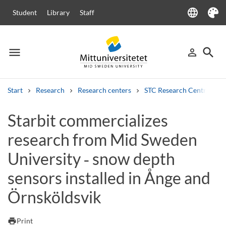
language
Student
Library
Staff
Language
Theme
menu
search
person_outline
Menu
Sign in
Searc
Start
Research
Research centers
STC Research Centre
Search
Starbit commercializes
Other search services
research from Mid Sweden
Courses and programmes
Syllabus
Welcome letters
Staff
Job vacancies
University ‑ snow depth
sensors installed in Ånge and
Örnsköldsvik
print
Print