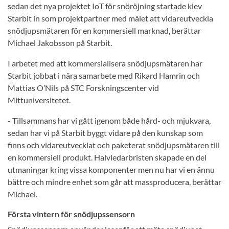
sedan det nya projektet IoT för snöröjning startade klev
Starbit in som projektpartner med målet att vidareutveckla
snödjupsmätaren för en kommersiell marknad, berättar
Michael Jakobsson på Starbit.
I arbetet med att kommersialisera snödjupsmätaren har
Starbit jobbat i nära samarbete med Rikard Hamrin och
Mattias O’Nils på STC Forskningscenter vid
Mittuniversitetet.
- Tillsammans har vi gått igenom både hård- och mjukvara,
sedan har vi på Starbit byggt vidare på den kunskap som
finns och vidareutvecklat och paketerat snödjupsmätaren till
en kommersiell produkt. Halvledarbristen skapade en del
utmaningar kring vissa komponenter men nu har vi en ännu
bättre och mindre enhet som går att massproducera, berättar
Michael.
Första vintern för snödjupssensorn