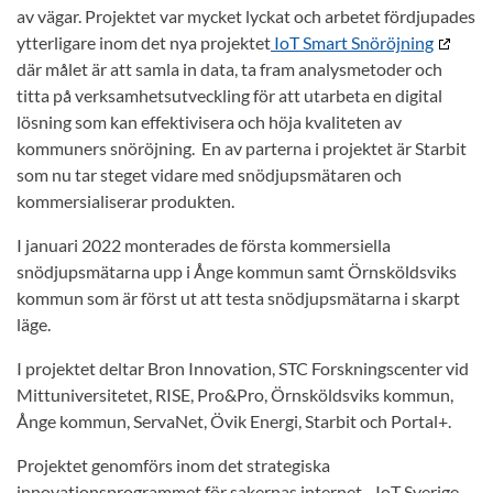
av vägar. Projektet var mycket lyckat och arbetet fördjupades
ytterligare inom det nya projektet
IoT Smart Snöröjning
där målet är att samla in data, ta fram analysmetoder och
titta på verksamhetsutveckling för att utarbeta en digital
lösning som kan effektivisera och höja kvaliteten av
kommuners snöröjning. En av parterna i projektet är Starbit
som nu tar steget vidare med snödjupsmätaren och
kommersialiserar produkten.
I januari 2022 monterades de första kommersiella
snödjupsmätarna upp i Ånge kommun samt Örnsköldsviks
kommun som är först ut att testa snödjupsmätarna i skarpt
läge.
I projektet deltar Bron Innovation, STC Forskningscenter vid
Mittuniversitetet, RISE, Pro&Pro, Örnsköldsviks kommun,
Ånge kommun, ServaNet, Övik Energi, Starbit och Portal+.
Projektet genomförs inom det strategiska
innovationsprogrammet för sakernas internet - IoT Sverige,