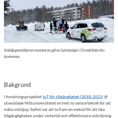
Snödjupsmätaren monteras på en lyktstolpe i Örnsköldsviks
kommun.
Bakgrund
I forskningsprojektet
IoT för tillgänglighet (2018-2021)
utvecklade Mittuniversitetet en helt ny sensorteknik för att
mäta snödjup. Syftet var att ta fram en metod för att öka
tillgängligheten under vintertid och effektivisera snöröjning