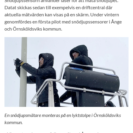
Snödjupssensorn använder laser för att mäta snödjupet.
Datat skickas sedan till exempelvis en driftcentral där
aktuella mätvärden kan visas på en skärm. Under vintern
genomfördes en första pilot med snödjupssensorer i Ånge
och Örnsköldsviks kommun.
En snödjupsmätare monteras på en lyktstolpe i Örnsköldsviks
kommun.