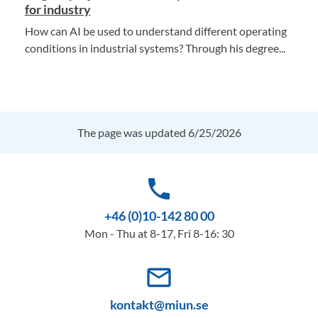
for industry
How can AI be used to understand different operating
conditions in industrial systems? Through his degree...
The page was updated 6/25/2026
phone
+46 (0)10-142 80 00
Mon - Thu at 8-17, Fri 8-16: 30
mail_outline
kontakt@miun.se