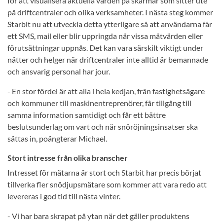
för att visualisera aktuella värden på skärmar som sitter ute
på driftcentraler och olika verksamheter. I nästa steg kommer
Starbit nu att utveckla detta ytterligare så att användarna får
ett SMS, mail eller blir uppringda när vissa mätvärden eller
förutsättningar uppnås. Det kan vara särskilt viktigt under
nätter och helger när driftcentraler inte alltid är bemannade
och ansvarig personal har jour.
- En stor fördel är att alla i hela kedjan, från fastighetsägare
och kommuner till maskinentreprenörer, får tillgång till
samma information samtidigt och får ett bättre
beslutsunderlag om vart och när snöröjningsinsatser ska
sättas in, poängterar Michael.
Stort intresse från olika branscher
Intresset för mätarna är stort och Starbit har precis börjat
tillverka fler snödjupsmätare som kommer att vara redo att
levereras i god tid till nästa vinter.
- Vi har bara skrapat på ytan när det gäller produktens