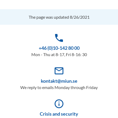
The page was updated 8/26/2021
phone
+46 (0)10-142 80 00
Mon - Thu at 8-17, Fri 8-16: 30
mail_outline
kontakt@miun.se
We reply to emails Monday through Friday
info_outline
Crisis and security