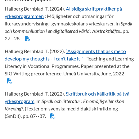
Hallberg Bernblad, T. (2024).
Allsidiga skriftpraktiker på
yrkesprogrammen
: Möjligheter och utmaningar för
literacyundervisning i gymnasieskolans yrkeskurser. In
Språk
och kommunikation i en digitaliserad värld
: Abstrakthäfte
.. pp.
27--28.
Hallberg Bernblad, T. (2022).
“Assignments that ask me to
develop my thoughts - I can’t take it!”
: Teaching and Learning
Literacy in Vocational Programmes. Paper presented at the
SIG Writing preconference, Umeå University, June, 2022
Hallberg Bernblad, T. (2022).
Skriftbruk och källkritik på två
yrkesprogram
. In
Språk och litteratur
: En omöjlig eller skön
förening?
. (Texter om svenska med didaktisk inriktning
(SmDi)). pp. 87--87.