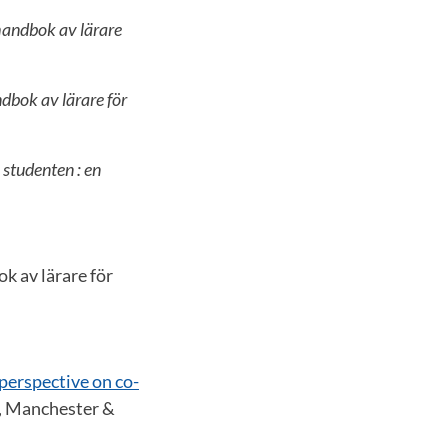
handbok av lärare
dbok av lärare för
 studenten : en
k av lärare för
 perspective on co-
2, Manchester &