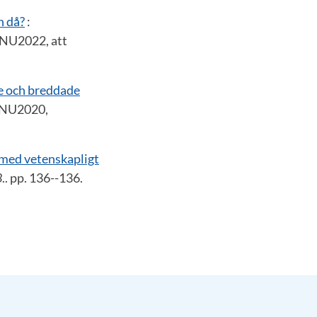
n då?
:
e NU2022, att
se och breddade
e NU2020,
 med vetenskapligt
8
.. pp. 136--136.