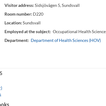
Visitor address:
Sidsjövägen 5, Sundsvall
Room number:
D220
Location:
Sundsvall
Employed at the subject:
Occupational Health Science
Department:
Department of Health Sciences (HOV)
s
r)
s
ooks