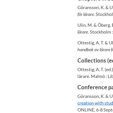
Göransson, K. & Ul
för lärare
. Stockhol
Ulin, M. & Öberg, 
lärare
. Stockholm :
Ottestig, A. T. & U
handbok av lärare f
Collections (e
Ottestig, A. T. (ed.
lärare. Malmö : Li
Conference p
Göransson, K. & Ul
creation with stu
ONLINE, 6-8 Sept