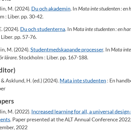
in, M. (2024).
Du och akademin
. In
Mata inte studenten : en 
m : Liber. pp. 30-42.
E. (2024).
Du och studenterna
. In
Mata inte studenten : en han
 Liber. pp. 57-76.
lin, M. (2024).
Studentmedskapande processer
. In
Mata inte
ör lärare
. Stockholm : Liber. pp. 167-188.
ditor)
) & Asklund, H. (ed.) (2024).
Mata inte studenten
: En handbo
ber
apers
in, M. (2022).
Increased learning for all, a universal design
dents
. Paper presented at the ALT Annual Conference 202
ember, 2022