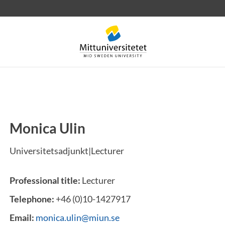
Monica Ulin
 letters
Staff
Job vacancies
Universitetsadjunkt|Lecturer
Professional title:
Lecturer
Telephone:
+46 (0)10-1427917
Email:
monica.ulin@miun.se