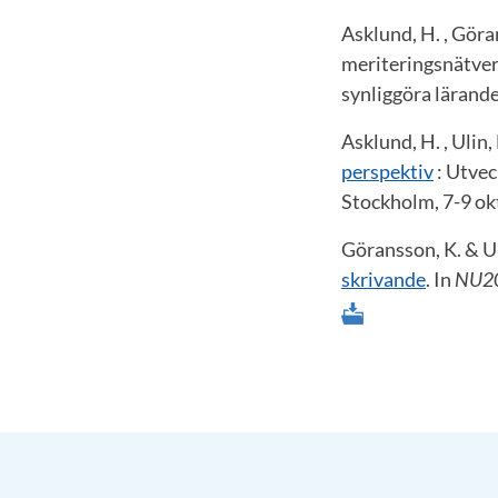
Asklund, H. , Göra
meriteringsnätver
synliggöra lärande
Asklund, H. , Ulin
perspektiv
: Utvec
Stockholm, 7-9 ok
Göransson, K. & Ul
skrivande
. In
NU201