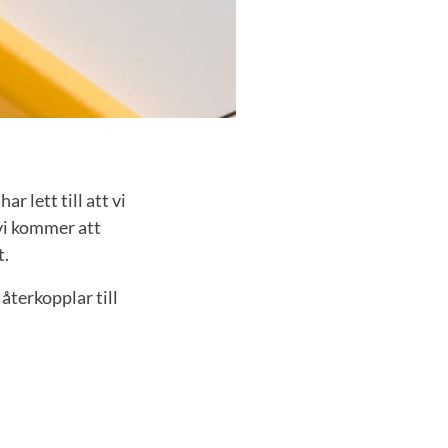
 lett till att vi
 vi kommer att
t.
 återkopplar till