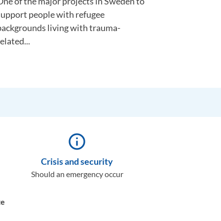
One of the major projects in Sweden to
support people with refugee
backgrounds living with trauma-
elated...
info_outline
Crisis and security
Should an emergency occur
te