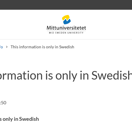
fo
This information is only in Swedish
ormation is only in Swedis
 letters
Staff
Job vacancies
:50
s only in Swedish