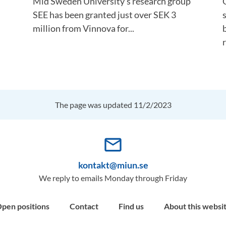
Mid Sweden University's research group
SEE has been granted just over SEK 3
million from Vinnova for...
r
The page was updated 11/2/2023
mail_outline
kontakt@miun.se
We reply to emails Monday through Friday
pen positions
Contact
Find us
About this websi