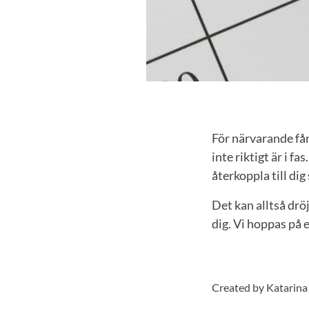
För närvarande får
inte riktigt är i f
återkoppla till dig
Det kan alltså dröj
dig. Vi hoppas på e
Created by Katarina