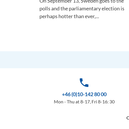
On September 13, Sweden goes to the
polls and the parliamentary election is
perhaps hotter than ever,...
phone
+46 (0)10-142 80 00
Mon - Thu at 8-17, Fri 8-16: 30
O