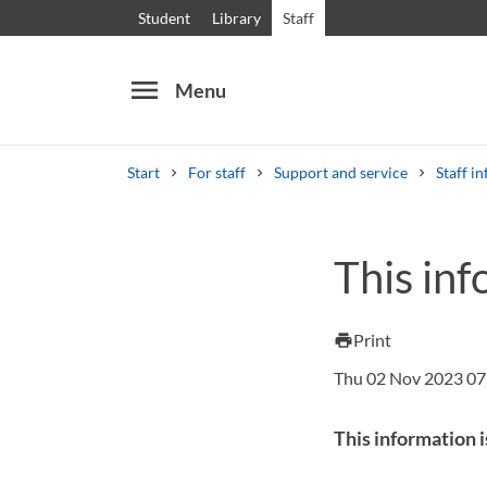
Student
Library
Staff
menu
Menu
Start
For staff
Support and service
Staff in
Search
Other search services
This inf
Courses and programmes
Syllabus
Welcome
Print
print
Thu 02 Nov 2023 07
This information i