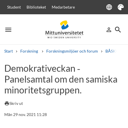
language
Student
Biblioteket
Medarbetare
Language
Tema
menu
search
person_outline
Meny
Logga in
Sök
Start
Forskning
Forskningsmiljöer och forum
BÅSKOES - N
Sök
Demokrativeckan ‑
Andra söktjänster
Panelsamtal om den samiska
Kurser och program
Kursplaner
Välkomstbrev
Personal
Lediga jobb
minoritetsgruppen.
print
Skriv ut
Mån 29 nov. 2021 11:28