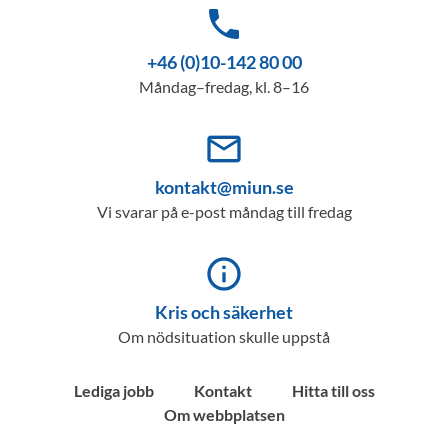
phone
+46 (0)10-142 80 00
Måndag–fredag, kl. 8–16
mail_outline
kontakt@miun.se
Vi svarar på e-post måndag till fredag
info_outline
Kris och säkerhet
Om nödsituation skulle uppstå
Lediga jobb
Kontakt
Hitta till oss
Om webbplatsen