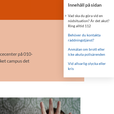
Innehåll på sidan
Vad ska du göra vid en
nödsituation? Är det akut?
Ring alltid 112
Behöver du kontakta
räddningstjänst?
Anmälan om brott eller
icecenter på 010-
icke akuta polisärenden
ilket campus det
Vid allvarlig olycka eller
kris