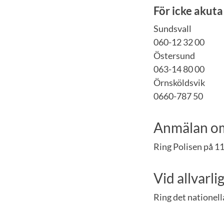
För icke akuta
Sundsvall
060-12 32 00
Östersund
063-14 80 00
Örnsköldsvik
0660-787 50
Anmälan om 
Ring Polisen på 11
Vid allvarlig
Ring det nationell