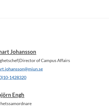
nart Johansson
ghetschef|Director of Campus Affairs
art.johansson@miun.se
(0)10-1428320
björn Engh
rhetssamordnare