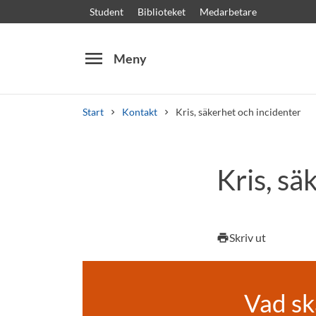
Student
Biblioteket
Medarbetare
menu
Meny
Start
Kontakt
Kris, säkerhet och incidenter
Sök
Andra söktjänster
Kris, sä
Kurser och program
Kursplaner
Välkomstb
Skriv ut
print
Vad sk