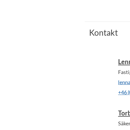
Kontakt
Len
Fasti
lenn
+46 
Tor
Säke