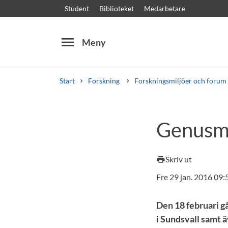
Student
Biblioteket
Medarbetare
menu
Meny
Start
Forskning
Forskningsmiljöer och forum
Sök
Andra söktjänster
Genusma
Kurser och program
Kursplaner
Välkomstb
Skriv ut
print
Fre 29 jan. 2016 09:
Den 18 februari 
i Sundsvall samt ä