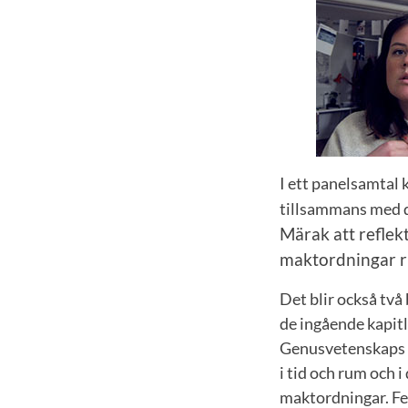
I ett panelsamtal
tillsammans med d
Märak
att refle
maktordningar ru
Det blir också tv
de ingående kapitl
Genusvetenskaps 
i tid och rum
och i
maktordningar. Fe