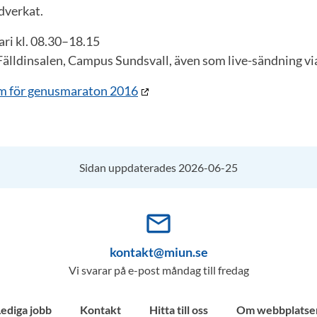
dverkat.
ari kl. 08.30–18.15
älldinsalen, Campus Sundsvall, även som live-sändning vi
am för genusmaraton 2016
Sidan uppdaterades 2026-06-25
mail_outline
kontakt@miun.se
Vi svarar på e-post måndag till fredag
Lediga jobb
Kontakt
Hitta till oss
Om webbplatse