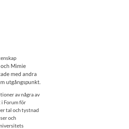
tenskap
och
Mimie
ätade med andra
som utgångspunkt.
tioner av några av
 i Forum för
er tal och tystnad
ser och
niversitets