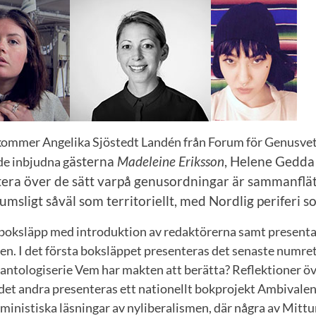
 kommer Angelika Sjöstedt Landén från Forum för Genusve
ästerna
Madeleine Eriksson
,
Helene Gedda
e inbjudna g
ktera över de sätt varpå genusordningar är sammanfl
msligt såväl som territoriellt, med Nordlig periferi 
å boksläpp med introduktion av redaktörerna samt presenta
en. I det första boksläppet presenteras det senaste numret
antologiserie
Vem har makten att berätta? Reflektioner öv
 det andra presenteras ett nationellt bokprojekt
Ambivalen
ministiska läsningar av nyliberalismen,
där några av Mittu