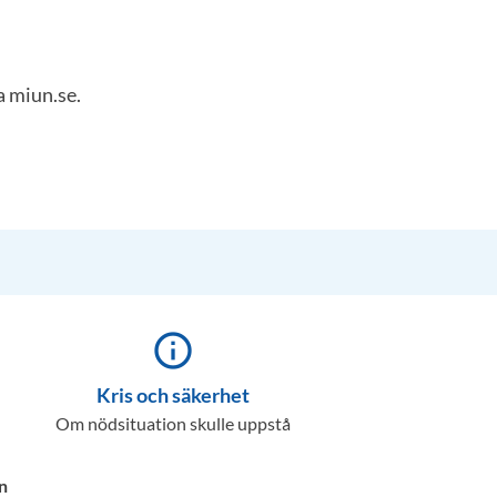
a miun.se.
info_outline
Kris och säkerhet
Om nödsituation skulle uppstå
n