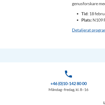
genusforskare me
Tid
: 18 febru
Plats:
N109 F
Detaljerat progr
phone
+46 (0)10-142 80 00
Måndag–fredag, kl. 8–16