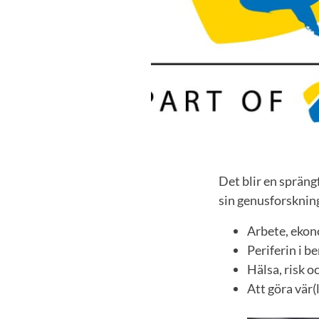
Det blir en spräng
sin genusforsknin
Arbete, ekon
Periferin i b
Hälsa, risk o
Att göra vär(