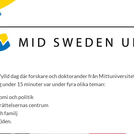
fylld dag där forskare och doktorander från Mittuniversite
g under 15 minuter var under fyra olika teman:
omi och politik
erättelsernas centrum
ch familj
l)den.