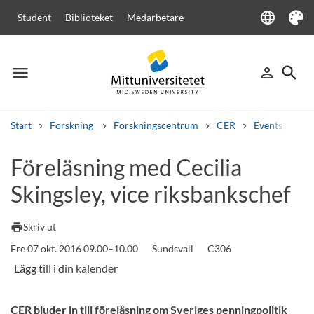
language
Student
Biblioteket
Medarbetare
Language
Tema
menu
search
person_outline
Meny
Logga in
Sök
Start
Forskning
Forskningscentrum
CER
Events, semi
Sök
Föreläsning med Cecilia
Andra söktjänster
Skingsley, vice riksbankschef
Kurser och program
Kursplaner
Välkomstbrev
Personal
Lediga jobb
print
Skriv ut
Fre 07 okt. 2016 09.00–10.00
Sundsvall
C306
CER bjuder in till föreläsning om Sveriges penningpolitik