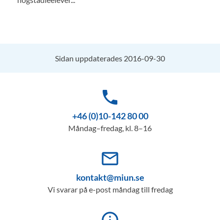
Sidan uppdaterades 2016-09-30
phone
+46 (0)10-142 80 00
Måndag–fredag, kl. 8–16
mail_outline
kontakt@miun.se
Vi svarar på e-post måndag till fredag
info_outline