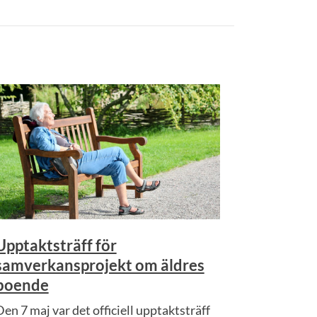
Upptaktsträff för
samverkansprojekt om äldres
boende
Den 7 maj var det officiell upptaktsträff