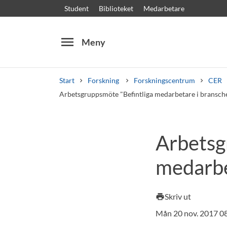
Student
Biblioteket
Medarbetare
menu
Meny
Start
Forskning
Forskningscentrum
CER
Arbetsgruppsmöte "Befintliga medarbetare i bransch
Sök
Andra söktjänster
Arbetsg
Kurser och program
Kursplaner
Välkomstb
medarbe
Skriv ut
print
Mån 20 nov. 2017 0