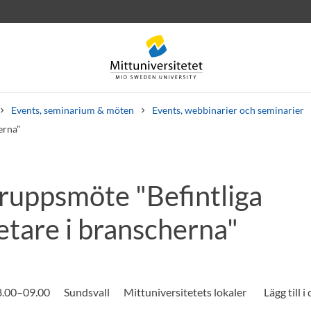
Events, seminarium & möten
Events, webbinarier och seminarier
erna"
ruppsmöte "Befintliga
rev
Personal
Lediga jobb
tare i branscherna"
8.00–09.00
Sundsvall
Mittuniversitetets lokaler