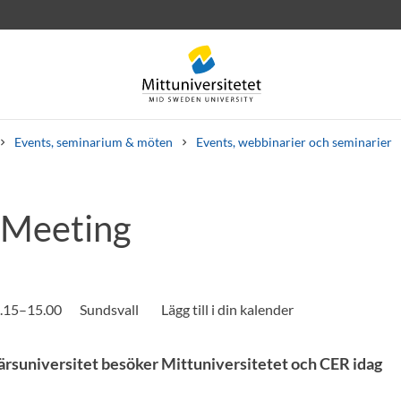
Events, seminarium & möten
Events, webbinarier och seminarier
 Meeting
rev
Personal
Lediga jobb
0.15–15.00
Sundsvall
ärsuniversitet besöker Mittuniversitetet och CER idag