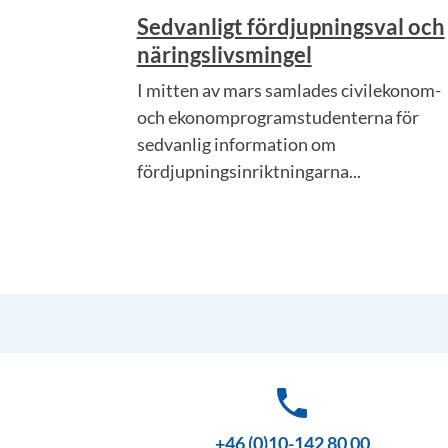
Sedvanligt fördjupningsval och
näringslivsmingel
I mitten av mars samlades civilekonom-
och ekonomprogramstudenterna för
sedvanlig information om
fördjupningsinriktningarna...
phone
+46 (0)10-142 80 00