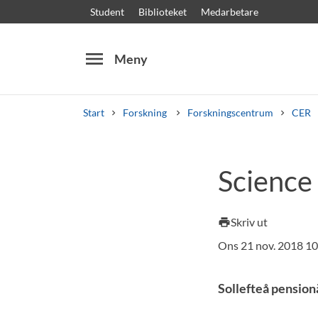
Student
Biblioteket
Medarbetare
menu
Meny
Start
Forskning
Forskningscentrum
CER
Sök
Andra söktjänster
Science
Kurser och program
Kursplaner
Välkomstb
Skriv ut
print
Ons 21 nov. 2018 1
Sollefteå pension