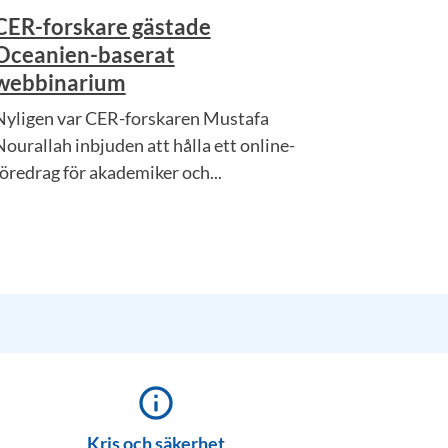
CER-forskare gästade
Oceanien-baserat
webbinarium
Nyligen var CER-forskaren Mustafa
Nourallah inbjuden att hålla ett online-
föredrag för akademiker och...
info_outline
Kris och säkerhet