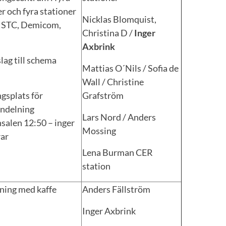
r och fyra stationer
Nicklas Blomquist,
 STC, Demicom,
Christina D /
Inger
Axbrink
slag till schema
Mattias O´Nils / Sofia de
Wall / Christine
gsplats för
Grafström
ndelning
Lars Nord / Anders
nsalen 12:50 – inger
Mossing
ar
Lena Burman CER
station
ning med kaffe
Anders Fällström
Inger Axbrink