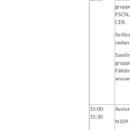
gruppe
FSCN,
CER.
Se för
nedan
Samlin
gruppi
Fälldi
ansvar
15:00-
Avslut
15:30
N109