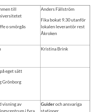
men till
Anders Fällström
iversitetet
Fika bokat 9.30 utanför
affe o smörgås
lokalen leverantör rest
Åkroken
n
Kristina Brink
på eget sätt
g Grönborg
 visning av
Guider
och ansvariga
ingscentrum i fyra
stationer