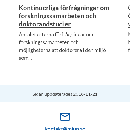
Kontinuerliga förfrågningar om
forskningssamarbeten och
doktorandstudier
Antalet externa förfrågningar om
forskningssamarbeten och
möjligheterna att doktorera i den miljö
som...
Sidan uppdaterades 2018-11-21
mail_outline
kontakt@miun.se