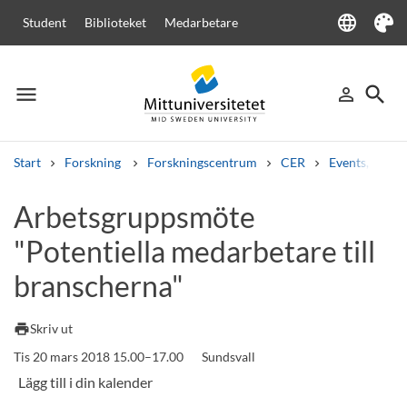
language
Student
Biblioteket
Medarbetare
Language
Tema
menu
search
person_outline
Meny
Logga in
Sök
Start
Forskning
Forskningscentrum
CER
Events, semi
Sök
Arbetsgruppsmöte
Andra söktjänster
"Potentiella medarbetare till
Kurser och program
Kursplaner
Välkomstbrev
Personal
Lediga jobb
branscherna"
print
Skriv ut
Tis 20 mars 2018 15.00–17.00
Sundsvall