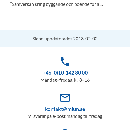
”Samverkan kring byggande och boende för äl...
Sidan uppdaterades 2018-02-02
phone
+46 (0)10-142 80 00
Måndag–fredag, kl. 8–16
mail_outline
kontakt@miun.se
Vi svarar på e-post måndag till fredag