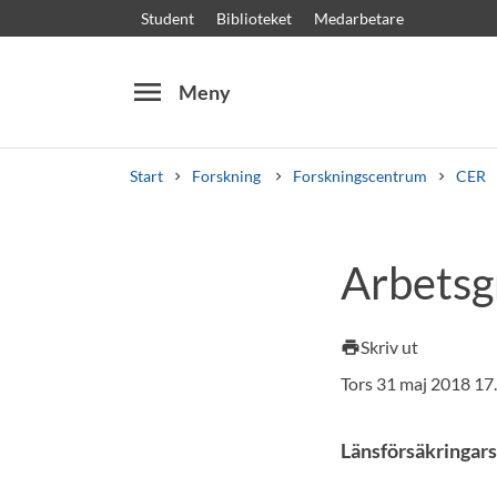
Student
Biblioteket
Medarbetare
menu
Meny
Start
Forskning
Forskningscentrum
CER
Sök
Andra söktjänster
Arbets
Kurser och program
Kursplaner
Välkomstb
Skriv ut
print
Tors 31 maj 2018 17
Länsförsäkringars