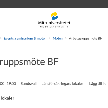
Events, seminarium & möten
Möten
Arbetsgruppsmöte BF
gruppsmöte BF
rev
Personal
Lediga jobb
.00–19.00
Sundsvall
Länsförsäkringars lokaler
 lokaler