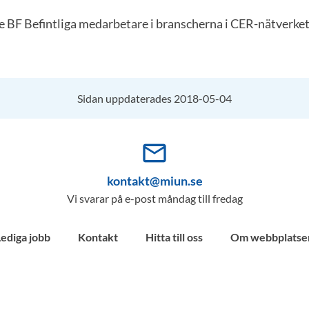
BF Befintliga medarbetare i branscherna i CER-nätverke
Sidan uppdaterades 2018-05-04
mail_outline
kontakt@miun.se
Vi svarar på e-post måndag till fredag
Lediga jobb
Kontakt
Hitta till oss
Om webbplatse