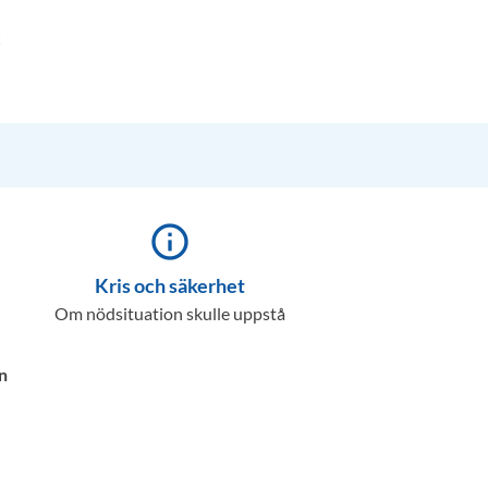
t
info_outline
Kris och säkerhet
Om nödsituation skulle uppstå
n