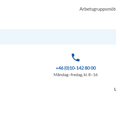
Arbetsgruppsmöte 
phone
+46 (0)10-142 80 00
Måndag–fredag, kl. 8–16