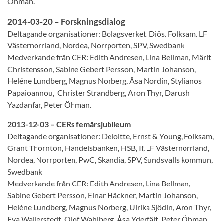
Öhman.
2014-03-20 – Forskningsdialog
Deltagande organisationer: Bolagsverket, Diös, Folksam, LF
Västernorrland, Nordea, Norrporten, SPV, Swedbank
Medverkande från CER: Edith Andresen, Lina Bellman, Märit
Christensson, Sabine Gebert Persson, Martin Johanson,
Heléne Lundberg, Magnus Norberg, Åsa Nordin, Stylianos
Papaioannou, Christer Strandberg, Aron Thyr, Darush
Yazdanfar, Peter Öhman.
2013-12-03 – CERs femårsjubileum
Deltagande organisationer: Deloitte, Ernst & Young, Folksam,
Grant Thornton, Handelsbanken, HSB, If, LF Västernorrland,
Nordea, Norrporten, PwC, Skandia, SPV, Sundsvalls kommun,
Swedbank
Medverkande från CER: Edith Andresen, Lina Bellman,
Sabine Gebert Persson, Einar Häckner, Martin Johanson,
Heléne Lundberg, Magnus Norberg, Ulrika Sjödin, Aron Thyr,
Eva Wallerstedt, Olof Wahlberg, Åsa Yderfält, Peter Öhman