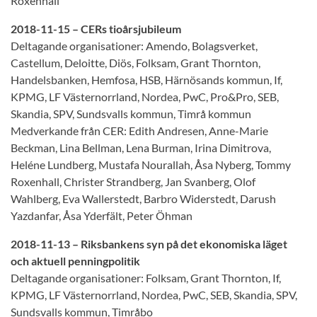
Roxenhall
2018-11-15 – CERs tioårsjubileum
Deltagande organisationer: Amendo, Bolagsverket,
Castellum, Deloitte, Diös, Folksam, Grant Thornton,
Handelsbanken, Hemfosa, HSB, Härnösands kommun, If,
KPMG, LF Västernorrland, Nordea, PwC, Pro&Pro, SEB,
Skandia, SPV, Sundsvalls kommun, Timrå kommun
Medverkande från CER: Edith Andresen, Anne-Marie
Beckman, Lina Bellman, Lena Burman, Irina Dimitrova,
Heléne Lundberg, Mustafa Nourallah, Åsa Nyberg, Tommy
Roxenhall, Christer Strandberg, Jan Svanberg, Olof
Wahlberg, Eva Wallerstedt, Barbro Widerstedt, Darush
Yazdanfar, Åsa Yderfält, Peter Öhman
2018-11-13 – Riksbankens syn på det ekonomiska läget
och aktuell penningpolitik
Deltagande organisationer: Folksam, Grant Thornton, If,
KPMG, LF Västernorrland, Nordea, PwC, SEB, Skandia, SPV,
Sundsvalls kommun, Timråbo