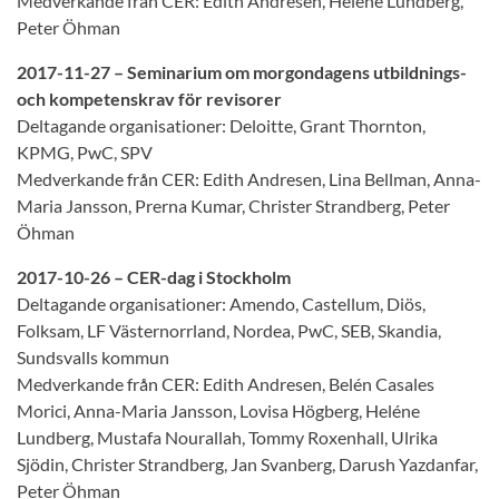
Medverkande från CER: Edith Andresen, Heléne Lundberg,
Peter Öhman
2017-11-27 – Seminarium om morgondagens utbildnings-
och kompetenskrav för revisorer
Deltagande organisationer: Deloitte, Grant Thornton,
KPMG, PwC, SPV
Medverkande från CER: Edith Andresen, Lina Bellman, Anna-
Maria Jansson, Prerna Kumar, Christer Strandberg, Peter
Öhman
2017-10-26 – CER-dag i Stockholm
Deltagande organisationer: Amendo, Castellum, Diös,
Folksam, LF Västernorrland, Nordea, PwC, SEB, Skandia,
Sundsvalls kommun
Medverkande från CER: Edith Andresen, Belén Casales
Morici, Anna-Maria Jansson, Lovisa Högberg, Heléne
Lundberg, Mustafa Nourallah, Tommy Roxenhall, Ulrika
Sjödin, Christer Strandberg, Jan Svanberg, Darush Yazdanfar,
Peter Öhman