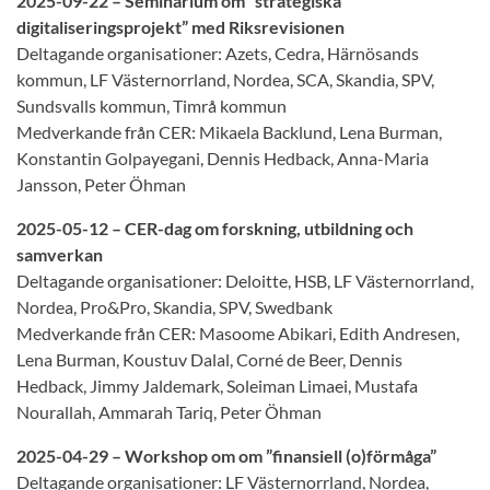
2025-09-22 – Seminarium om ”strategiska
digitaliseringsprojekt” med Riksrevisionen
Deltagande organisationer: Azets, Cedra, Härnösands
kommun, LF Västernorrland, Nordea, SCA, Skandia, SPV,
Sundsvalls kommun, Timrå kommun
Medverkande från CER: Mikaela Backlund, Lena Burman,
Konstantin Golpayegani, Dennis Hedback, Anna-Maria
Jansson, Peter Öhman
2025-05-12 – CER-dag om forskning, utbildning och
samverkan
Deltagande organisationer: Deloitte, HSB, LF Västernorrland,
Nordea, Pro&Pro, Skandia, SPV, Swedbank
Medverkande från CER: Masoome Abikari, Edith Andresen,
Lena Burman, Koustuv Dalal, Corné de Beer, Dennis
Hedback, Jimmy Jaldemark, Soleiman Limaei, Mustafa
Nourallah, Ammarah Tariq, Peter Öhman
2025-04-29 – Workshop om om ”finansiell (o)förmåga”
Deltagande organisationer: LF Västernorrland, Nordea,