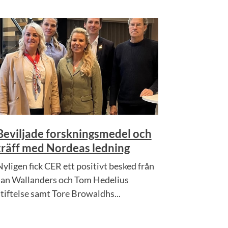
Beviljade forskningsmedel och
träff med Nordeas ledning
Nyligen fick CER ett positivt besked från
Jan Wallanders och Tom Hedelius
stiftelse samt Tore Browaldhs...