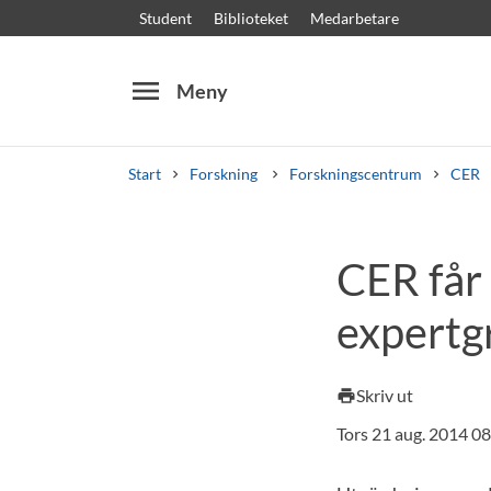
Student
Biblioteket
Medarbetare
menu
Meny
Start
Forskning
Forskningscentrum
CER
Sök
Andra söktjänster
CER får 
Kurser och program
Kursplaner
Välkomstb
expertg
Skriv ut
print
Tors 21 aug. 2014 0