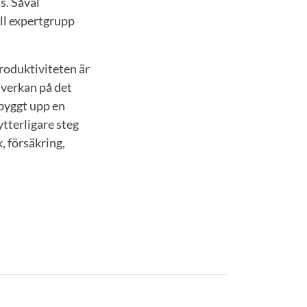
s. Såväl
ll expertgrupp
produktiviteten är
nverkan på det
byggt upp en
ytterligare steg
, försäkring,