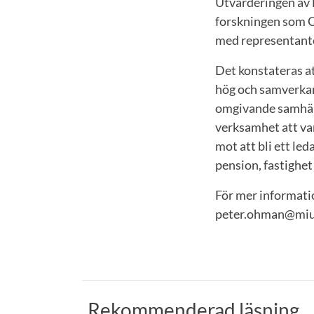
Utvärderingen av M
forskningen som C
med representante
Det konstateras at
hög och samverkan
omgivande samhäll
verksamhet att vara
mot att bli ett le
pension, fastighet
För mer informat
peter.ohman@miu
Rekommenderad läsning