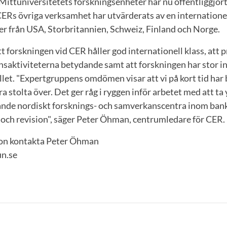
ittuniversitetets forskningsenheter har nu offentliggjort
ERs övriga verksamhet har utvärderats av en internatione
r från USA, Storbritannien, Schweiz, Finland och Norge.
t forskningen vid CER håller god internationell klass, att 
saktiviteterna betydande samt att forskningen har stor i
et. "Expertgruppens omdömen visar att vi på kort tid har 
 stolta över. Det ger råg i ryggen inför arbetet med att ta 
dande nordiskt forsknings- och samverkanscentra inom bank
 och revision", säger Peter Öhman, centrumledare för CER.
ion kontakta Peter Öhman
n.se