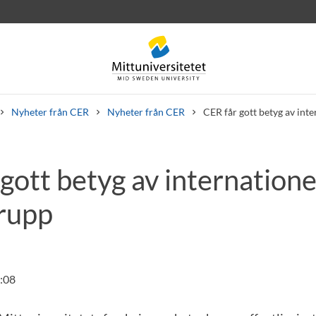
Nyheter från CER
Nyheter från CER
CER får gott betyg av int
gott betyg av internatione
rev
Personal
Lediga jobb
rupp
8:08