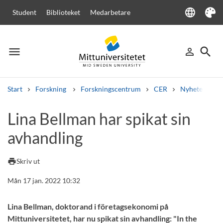
language
Student
Biblioteket
Medarbetare
Language
Tema
menu
search
person_outline
Meny
Logga in
Sök
Start
Forskning
Forskningscentrum
CER
Nyheter från
Sök
Lina Bellman har spikat sin
Andra söktjänster
avhandling
Kurser och program
Kursplaner
Välkomstbrev
Personal
Lediga jobb
print
Skriv ut
Mån 17 jan. 2022 10:32
Lina Bellman, doktorand i företagsekonomi på
Mittuniversitetet, har nu spikat sin avhandling: "In the