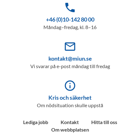
phone
+46 (0)10-142 80 00
Måndag–fredag, kl. 8–16
mail_outline
kontakt@miun.se
Vi svarar på e-post måndag till fredag
info_outline
Kris och säkerhet
Om nödsituation skulle uppstå
Lediga jobb
Kontakt
Hitta till oss
Om webbplatsen