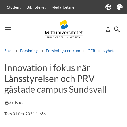
language
Student
Biblioteket
Medarbetare
Language
Tema
menu
search
person_outline
Meny
Logga in
Sök
Start
Forskning
Forskningscentrum
CER
Nyheter från
Sök
Innovation i fokus när
Andra söktjänster
Länsstyrelsen och PRV
Kurser och program
Kursplaner
Välkomstbrev
Personal
Lediga jobb
gästade campus Sundsvall
print
Skriv ut
Tors 01 feb. 2024 11:36