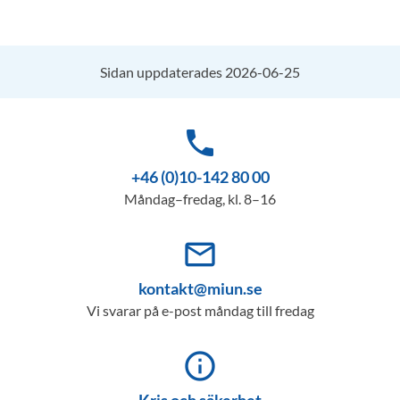
Sidan uppdaterades 2026-06-25
phone
+46 (0)10-142 80 00
Måndag–fredag, kl. 8–16
mail_outline
kontakt@miun.se
Vi svarar på e-post måndag till fredag
info_outline