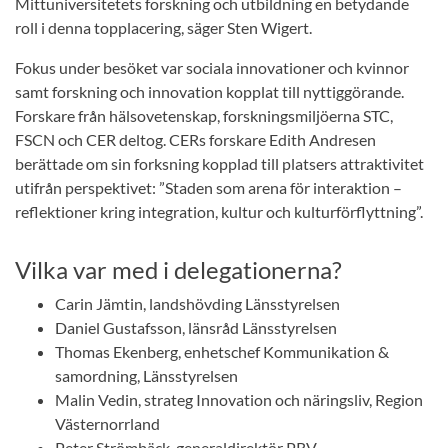
Mittuniversitetets forskning och utbildning en betydande
roll i denna topplacering, säger Sten Wigert.
Fokus under besöket var sociala innovationer och kvinnor
samt forskning och innovation kopplat till nyttiggörande.
Forskare från hälsovetenskap, forskningsmiljöerna STC,
FSCN och CER deltog. CERs forskare Edith Andresen
berättade om sin forksning kopplad till platsers attraktivitet
utifrån perspektivet: ”Staden som arena för interaktion –
reflektioner kring integration, kultur och kulturförflyttning”.
Vilka var med i delegationerna?
Carin Jämtin, landshövding Länsstyrelsen
Daniel Gustafsson, länsråd Länsstyrelsen
Thomas Ekenberg, enhetschef Kommunikation &
samordning, Länsstyrelsen
Malin Vedin, strateg Innovation och näringsliv, Region
Västernorrland
Peter Strömbäck, generaldirektör PRV