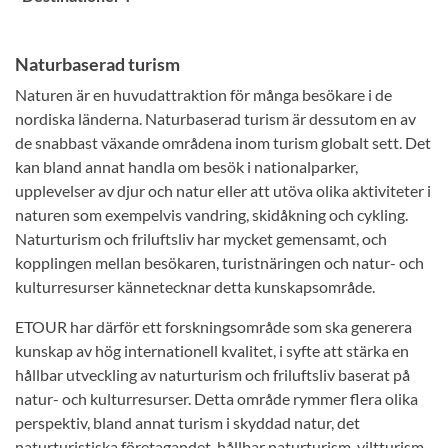
Naturbaserad turism
Naturen är en huvudattraktion för många besökare i de
nordiska länderna. Naturbaserad turism är dessutom en av
de snabbast växande områdena inom turism globalt sett. Det
kan bland annat handla om besök i nationalparker,
upplevelser av djur och natur eller att utöva olika aktiviteter i
naturen som exempelvis vandring, skidåkning och cykling.
Naturturism och friluftsliv har mycket gemensamt, och
kopplingen mellan besökaren, turistnäringen och natur- och
kulturresurser kännetecknar detta kunskapsområde.
ETOUR har därför ett forskningsområde som ska generera
kunskap av hög internationell kvalitet, i syfte att stärka en
hållbar utveckling av naturturism och friluftsliv baserat på
natur- och kulturresurser. Detta område rymmer flera olika
perspektiv, bland annat turism i skyddad natur, det
naturturistiska företagandet, hållbar naturturism, viltturism,