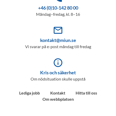
+46 (0)10-142 80 00
Måndag–fredag, kl. 8–16
mail_outline
kontakt@miun.se
Vi svarar på e-post måndag till fredag
info_outline
Kris och säkerhet
Om nödsituation skulle uppstå
Lediga jobb
Kontakt
Hitta till oss
Om webbplatsen