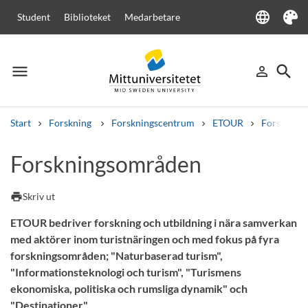
language
Student
Biblioteket
Medarbetare
Language
Tema
menu
search
person_outline
Meny
Logga in
Sök
Start
Forskning
Forskningscentrum
ETOUR
Forskning
Sök
Forskningsområden
Andra söktjänster
Kurser och program
Kursplaner
Välkomstbrev
Personal
print
Skriv ut
Lediga jobb
ETOUR bedriver forskning och utbildning i nära samverkan
med aktörer inom turistnäringen och med fokus på fyra
forskningsområden; "Naturbaserad turism",
"Informationsteknologi och turism", "Turismens
ekonomiska, politiska och rumsliga dynamik" och
"Destinationer".